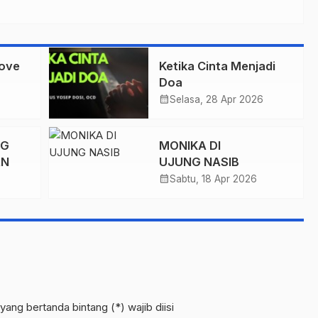
Love
Ketika Cinta Menjadi
Doa
calendar_month
Selasa, 28 Apr 2026
NG
MONIKA DI
AN
UJUNG NASIB
calendar_month
Sabtu, 18 Apr 2026
yang bertanda bintang (*) wajib diisi