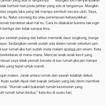
an jahitan yang ada di tangannya. Mungkin ibu menyampaikan
dak berhati-hati pada jahitan yang ada di tangannya. Mungkin
 atas segala luka yang tak mampu sembuh secara utuh. Saya,
al itu. Naluri seorang ibu atau perempuan kebanyakkan
rnah berdebat akan hal itu. Cara ini dilakukan karena tak ingin
h bertiga dan tidak sampai lima.
dapur setelah pulang dari kebun memetik daun singkong, bunga
n sayur. Sedangkan nenek sudah ada dalam rumah sebelum jam
i luar rumah jika hari sudah mulai malam apalagi jam enam. Kata
 berkeliaran di mana-mana. Mencari anak-anak kecil yang
mbuat saya tidak pernah berada di luar rumah jika jam hampir
ktu yang tepat untuk mandi.
 tujuh malam. Jarak antara rumah dan sawah tidaklah dekat.
 Kuda sudah dijual oleh bapak sebulan yang lalu demi membeli
ional. “Rumah sakit bukanlah rumah kesehatan yang
 rumah tuhan kedua,” kata ibu di suatu hari.