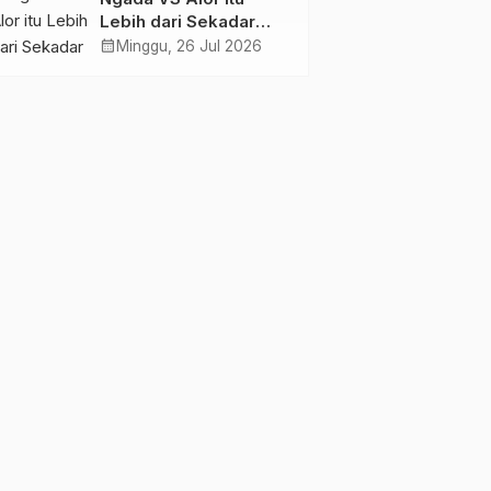
Lebih dari Sekadar
Tiga Poin, Ini Urusan
calendar_month
Minggu, 26 Jul 2026
Harga Diri!