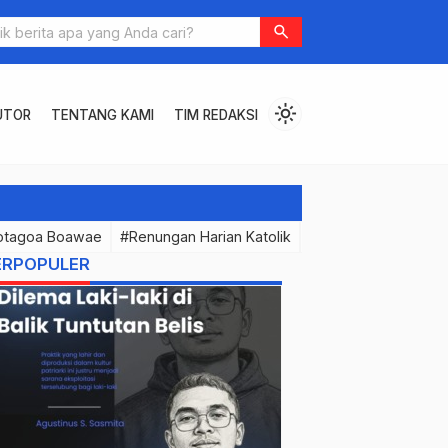
laki di Balik Tuntutan Belis
search
light_mode
UTOR
TENTANG KAMI
TIM REDAKSI
otagoa Boawae
#Renungan Harian Katolik
#PermenunganMast
ERPOPULER