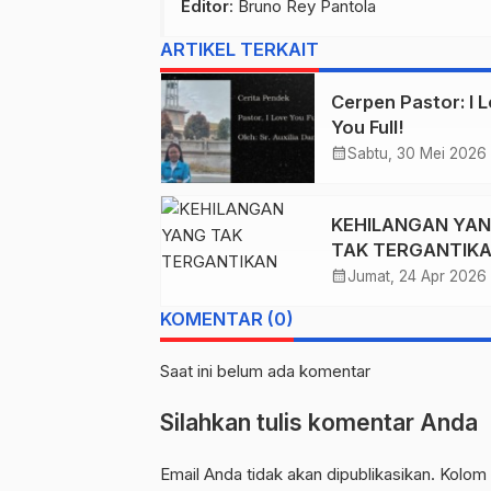
Editor
: Bruno Rey Pantola
ARTIKEL TERKAIT
Cerpen Pastor: I 
You Full!
calendar_month
Sabtu, 30 Mei 2026
KEHILANGAN YA
TAK TERGANTIK
calendar_month
Jumat, 24 Apr 2026
KOMENTAR (0)
Saat ini belum ada komentar
Silahkan tulis komentar Anda
Email Anda tidak akan dipublikasikan. Kolom 