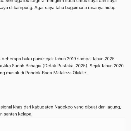
itu. Semoga ibu segera mengirim surat untuk saya dan saya
ya di kampung. Agar saya tahu bagaimana rasanya hidup
n beberapa buku puisi sejak tahun 2019 sampai tahun 2025.
i Jika Sudah Bahagia (Detak Pustaka, 2025). Sejak tahun 2020
ng masak di Pondok Baca Mataleza Olakile.
isional khas dari kabupaten Nagekeo yang dibuat dari jagung,
n santan kelapa.