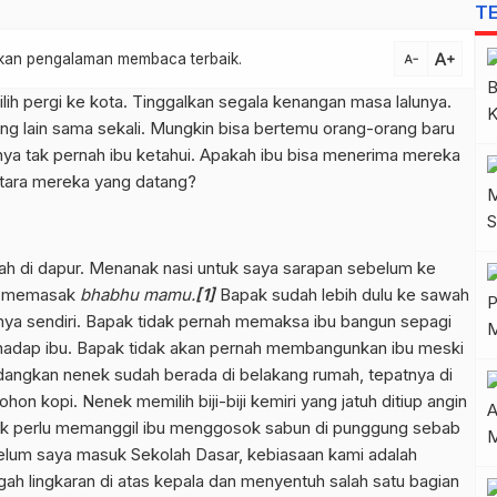
T
text_increase
atkan pengalaman membaca terbaik.
text_decrease
ih pergi ke kota. Tinggalkan segala kenangan masa lalunya.
ng lain sama sekali. Mungkin bisa bertemu orang-orang baru
nya tak pernah ibu ketahui. Apakah ibu bisa menerima mereka
ntara mereka yang datang?
sudah di dapur. Menanak nasi untuk saya sarapan sebelum ke
ibu memasak
bhabhu mamu.
[1]
Bapak sudah lebih dulu ke sawah
nya sendiri. Bapak tidak pernah memaksa ibu bangun sepagi
erhadap ibu. Bapak tidak akan pernah membangunkan ibu meski
dangkan nenek sudah berada di belakang rumah, tepatnya di
on kopi. Nenek memilih biji-biji kemiri yang jatuh ditiup angin
Tak perlu memanggil ibu menggosok sabun di punggung sebab
elum saya masuk Sekolah Dasar, kebiasaan kami adalah
 lingkaran di atas kepala dan menyentuh salah satu bagian