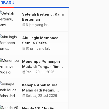
BELIS” KARYA
ERBARU
AGUSTINUS S. SASMITA
Setelah Bertemu, Kami
Berteman
calendar_month
6 jam yang lalu
Aku Ingin Membaca
Semua Cerita
Tentangmu
calendar_month
10 jam yang lalu
Menempa Pemimpin
Muda di Tengah Rimba
Wolobobo
calendar_month
Rabu, 29 Jul 2026
Kenapa Anak Muda
Malas Jadi Petani,
Padahal Peluang Dunia
calendar_month
Selasa, 28 Jul 2026
Pertanian Menjanjikan?
Ngada VS Alor itu