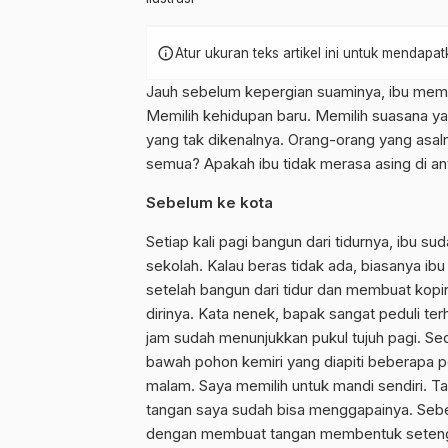
info
Atur ukuran teks artikel ini untuk mendap
Jauh sebelum kepergian suaminya, ibu memil
Memilih kehidupan baru. Memilih suasana ya
yang tak dikenalnya. Orang-orang yang asal
semua? Apakah ibu tidak merasa asing di a
Sebelum ke kota
Setiap kali pagi bangun dari tidurnya, ibu 
sekolah. Kalau beras tidak ada, biasanya 
setelah bangun dari tidur dan membuat kopi
dirinya. Kata nenek, bapak sangat peduli t
jam sudah menunjukkan pukul tujuh pagi. Se
bawah pohon kemiri yang diapiti beberapa poh
malam. Saya memilih untuk mandi sendiri. 
tangan saya sudah bisa menggapainya. Seb
dengan membuat tangan membentuk setengah