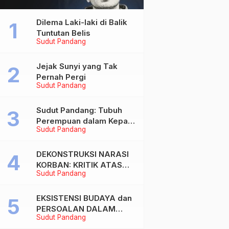
Dilema Laki-laki di Balik
Tuntutan Belis
Sudut Pandang
Jejak Sunyi yang Tak
Pernah Pergi
Sudut Pandang
Sudut Pandang: Tubuh
Perempuan dalam Kepala
Sudut Pandang
Laki-laki
DEKONSTRUKSI NARASI
KORBAN: KRITIK ATAS
Sudut Pandang
BIAS MASKULIN DAN
OBJEKTIVIKASI
PEREMPUAN DALAM
EKSISTENSI BUDAYA dan
ARTIKEL “DILEMA LAKI-
PERSOALAN DALAM
Sudut Pandang
LAKI DI BALIK TUNTUTAN
DUNIA KONTEMPORER