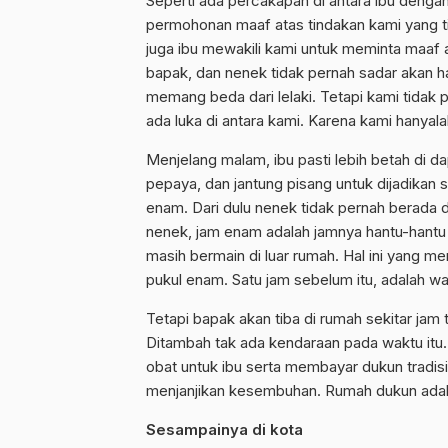
Seperti ada percakapan di antara ibu deng
permohonan maaf atas tindakan kami yang ti
juga ibu mewakili kami untuk meminta maaf
bapak, dan nenek tidak pernah sadar akan h
memang beda dari lelaki. Tetapi kami tidak pe
ada luka di antara kami. Karena kami hanyala
Menjelang malam, ibu pasti lebih betah di 
pepaya, dan jantung pisang untuk dijadika
enam. Dari dulu nenek tidak pernah berada d
nenek, jam enam adalah jamnya hantu-hantu
masih bermain di luar rumah. Hal ini yang me
pukul enam. Satu jam sebelum itu, adalah wa
Tetapi bapak akan tiba di rumah sekitar jam
Ditambah tak ada kendaraan pada waktu itu.
obat untuk ibu serta membayar dukun tradis
menjanjikan kesembuhan. Rumah dukun adalah
Sesampainya di kota