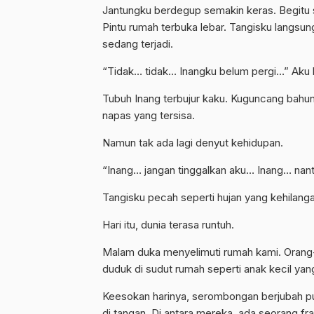
Jantungku berdegup semakin keras. Begitu 
Pintu rumah terbuka lebar. Tangisku lang
sedang terjadi.
“Tidak… tidak… Inangku belum pergi…” Aku b
Tubuh Inang terbujur kaku. Kuguncang bahu
napas yang tersisa.
Namun tak ada lagi denyut kehidupan.
“Inang… jangan tinggalkan aku… Inang… nant
Tangisku pecah seperti hujan yang kehilanga
Hari itu, dunia terasa runtuh.
Malam duka menyelimuti rumah kami. Orang-
duduk di sudut rumah seperti anak kecil yan
Keesokan harinya, serombongan berjubah pu
di tangan. Di antara mereka, ada seorang f