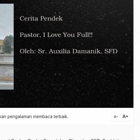
text_increase
atkan pengalaman membaca terbaik.
text_decrease