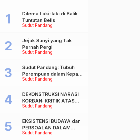
Dilema Laki-laki di Balik
Tuntutan Belis
Sudut Pandang
Jejak Sunyi yang Tak
Pernah Pergi
Sudut Pandang
Sudut Pandang: Tubuh
Perempuan dalam Kepala
Sudut Pandang
Laki-laki
DEKONSTRUKSI NARASI
KORBAN: KRITIK ATAS
Sudut Pandang
BIAS MASKULIN DAN
OBJEKTIVIKASI
PEREMPUAN DALAM
EKSISTENSI BUDAYA dan
ARTIKEL “DILEMA LAKI-
PERSOALAN DALAM
Sudut Pandang
LAKI DI BALIK TUNTUTAN
DUNIA KONTEMPORER