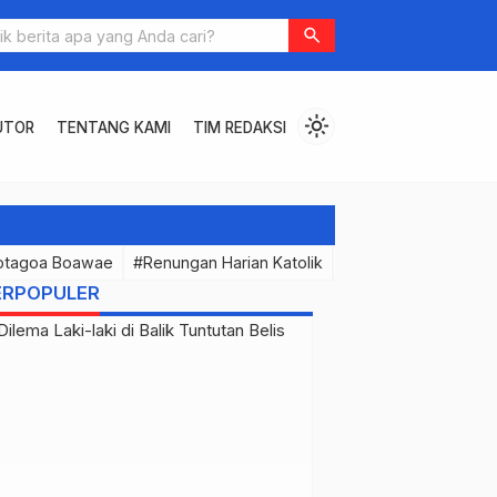
Saat AI Ikut Makan Bersama: Apakah Kebersamaan Kita Akan Terhitung?
search
light_mode
UTOR
TENTANG KAMI
TIM REDAKSI
otagoa Boawae
#Renungan Harian Katolik
#PermenunganMast
ERPOPULER