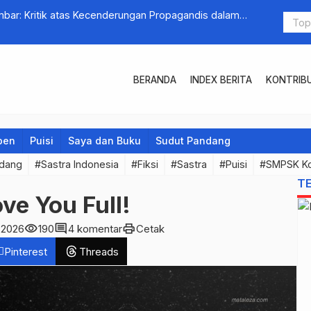
bar: Kritik atas Kecenderungan Propagandis dalam
BERANDA
INDEX BERITA
KONTRIB
pen
Puisi
Saya dan Buku
Sudut Pandang
ndang
#Sastra Indonesia
#Fiksi
#Sastra
#Puisi
#SMPSK K
T
ve You Full!
visibility
comment
print
 2026
190
4 komentar
Cetak
Pinterest
Threads