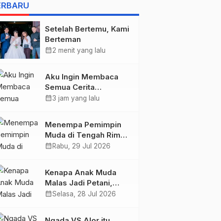
BELIS” KARYA
ERBARU
AGUSTINUS S. SASMITA
Setelah Bertemu, Kami
Berteman
calendar_month
2 menit yang lalu
Aku Ingin Membaca
Semua Cerita
Tentangmu
calendar_month
3 jam yang lalu
Menempa Pemimpin
Muda di Tengah Rimba
Wolobobo
calendar_month
Rabu, 29 Jul 2026
Kenapa Anak Muda
Malas Jadi Petani,
Padahal Peluang Dunia
calendar_month
Selasa, 28 Jul 2026
Pertanian Menjanjikan?
Ngada VS Alor itu