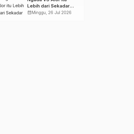
Lebih dari Sekadar
Tiga Poin, Ini Urusan
calendar_month
Minggu, 26 Jul 2026
Harga Diri!