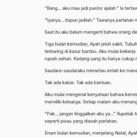
“Bang… aku mau jadi pastor ajalah.” Ia terta
“Iyanya… itupun jadilah.” Tawanya perlaha
Saat itu aku belum mengerti bahwa orang d
Tiga bulan kemudian, Ayah jatuh sakit. Tubu
terbaring di kasur bambu. Aku mulai bekerja
rupiah sehari. Kadang uang itu hanya cuku
Saudara-saudaraku merantau entah ke mana
Tak ada kabar. Tak ada bantuan.
Aku mulai mengenal kenyataan bahwa kemis
memiliki keluarga. Setiap malam aku menangi
“Pak… jangan tinggalkan aku ya…” Kupeluk 
seperti pisau yang diasah perlahan.
Enam bulan kemudian, menjelang Natal, Ayah