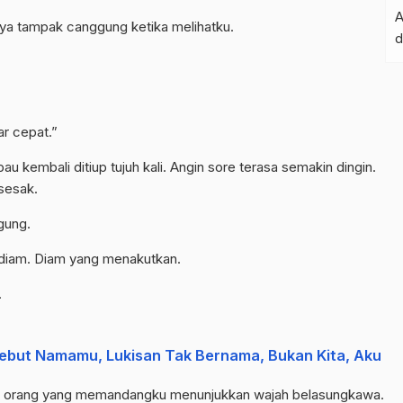
ya tampak canggung ketika melihatku.
ar cepat.”
u kembali ditiup tujuh kali. Angin sore terasa semakin dingin.
sesak.
gung.
 diam. Diam yang menakutkan.
.
yebut Namamu, Lukisan Tak Bernama, Bukan Kita, Aku
iap orang yang memandangku menunjukkan wajah belasungkawa.