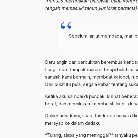
(Penulis merupakan biarawati pada Kongreg
tengah memasuki tahun yuniorat pertama)
Sebelum lanjut membaca, mari be
Deru angin dari perbukitan berembus kencan
Langit sore tampak muram, tetapi bukit itu s
sanalah kami bermain, membuat katapel, men
Dari bukit itu pula, segala kabar tentang 
Ketika aku sampai di puncak, kulihat bebera
berat, dan memilukan–membelah langit desa s
Dalam adat kami, suara tanduk itu hanya dit
merayap ke dalam dadaku.
“Tulang, siapa yang meninggal?” tanyaku pe