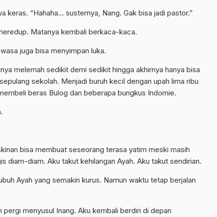
wa keras. “Hahaha… susternya, Nang. Gak bisa jadi pastor.”
n meredup. Matanya kembali berkaca-kaca.
ewasa juga bisa menyimpan luka.
hnya melemah sedikit demi sedikit hingga akhirnya hanya bisa
 sepulang sekolah. Menjadi buruh kecil dengan upah lima ribu
p membeli beras Bulog dan beberapa bungkus Indomie.
.
kinan bisa membuat seseorang terasa yatim meski masih
s diam-diam. Aku takut kehilangan Ayah. Aku takut sendirian.
tubuh Ayah yang semakin kurus. Namun waktu tetap berjalan
 pergi menyusul Inang. Aku kembali berdiri di depan