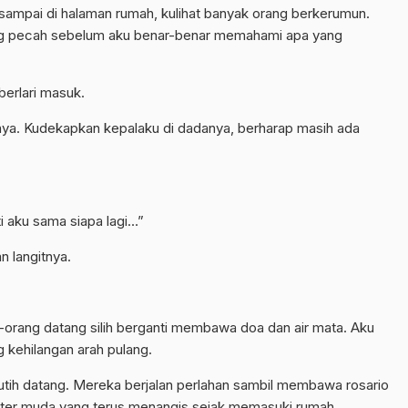
sampai di halaman rumah, kulihat banyak orang berkerumun.
sung pecah sebelum aku benar-benar memahami apa yang
erlari masuk.
nya. Kudekapkan kepalaku di dadanya, berharap masih ada
i aku sama siapa lagi…”
n langitnya.
orang datang silih berganti membawa doa dan air mata. Aku
g kehilangan arah pulang.
tih datang. Mereka berjalan perlahan sambil membawa rosario
rater muda yang terus menangis sejak memasuki rumah.