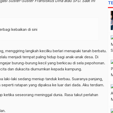
asi Suster-Suster Fransiskus Dina atau SFD. Saat ini
T
rbagi kebaikan di sini
g, menggiring langkah kecilku berlari menapaki tanah berbatu.
elalu menjadi tempat paling hidup bagi anak-anak desa. Di
gejar burung-burung kecil yang berkicau di sela pepohonan.
sukacita dan dukacita diumumkan kepada kampung.
pa laki-laki sedang meniup tanduk kerbau. Suaranya panjang,
eperti ratapan yang dipaksa ke luar dari dada. Aku terdiam.
iup ketika seseorang meninggal dunia. Rasa takut perlahan
lan.