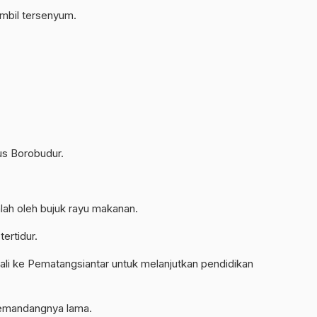
ambil tersenyum.
us Borobudur.
alah oleh bujuk rayu makanan.
ertidur.
mbali ke Pematangsiantar untuk melanjutkan pendidikan
memandangnya lama.