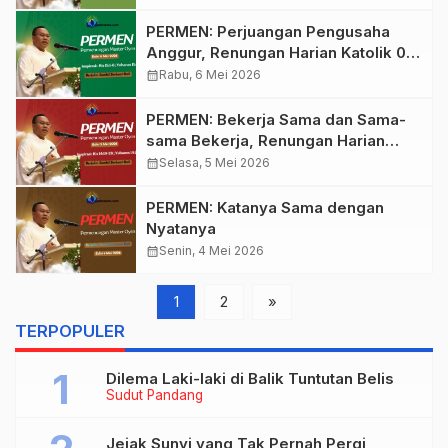
PERMEN: Perjuangan Pengusaha
Anggur, Renungan Harian Katolik 06
Mei 2026
calendar_month
Rabu, 6 Mei 2026
PERMEN: Bekerja Sama dan Sama-
sama Bekerja, Renungan Harian
Katolik 05 Mei 2026
calendar_month
Selasa, 5 Mei 2026
PERMEN: Katanya Sama dengan
Nyatanya
calendar_month
Senin, 4 Mei 2026
1
2
»
TERPOPULER
Dilema Laki-laki di Balik Tuntutan Belis
Sudut Pandang
Jejak Sunyi yang Tak Pernah Pergi