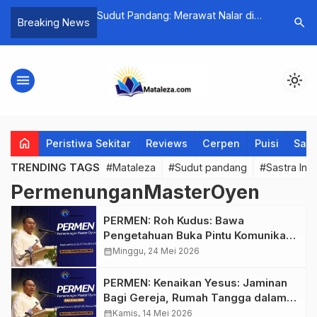
𝐔𝐀𝐇 𝐍𝐎𝐕𝐄𝐋
Sudut Pandang: Merawat Nalar di
Malam Ap
search
Breaking News
𝙨 𝙩𝙚𝙣𝙩𝙖𝙣𝙜 𝙉𝙤𝙫𝙚𝙡
Tengah Kemarahan
Competiti
𝙖𝙩𝙖𝙤𝙣𝙖)
Bakat, d
Menuju I
menu
light_mode
Boawae
home
Peristiwa Sekitar
Reviews
Cerpen
Puisi
Saya
TRENDING TAGS
#Mataleza
#Sudut pandang
#Sastra Ind
PermenunganMasterOyen
PERMEN: Roh Kudus: Bawa
Pengetahuan Buka Pintu Komunikasi,
Edisi Hari Raya Pentakosta
calendar_month
Minggu, 24 Mei 2026
PERMEN: Kenaikan Yesus: Jaminan
Bagi Gereja, Rumah Tangga dalam
Mencapai Kemuliaan, Edisi Hari Raya
calendar_month
Kamis, 14 Mei 2026