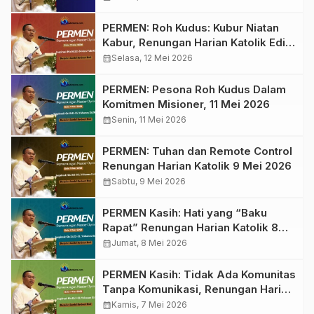
Kenaikan Tuhan, 14 Mei 2026
PERMEN: Roh Kudus: Kubur Niatan
Kabur, Renungan Harian Katolik Edisi
12 Mei 2026
calendar_month
Selasa, 12 Mei 2026
PERMEN: Pesona Roh Kudus Dalam
Komitmen Misioner, 11 Mei 2026
calendar_month
Senin, 11 Mei 2026
PERMEN: Tuhan dan Remote Control
Renungan Harian Katolik 9 Mei 2026
calendar_month
Sabtu, 9 Mei 2026
PERMEN Kasih: Hati yang “Baku
Rapat” Renungan Harian Katolik 8
Mei 2026
calendar_month
Jumat, 8 Mei 2026
PERMEN Kasih: Tidak Ada Komunitas
Tanpa Komunikasi, Renungan Harian
Katolik 7 Mei 2026
calendar_month
Kamis, 7 Mei 2026