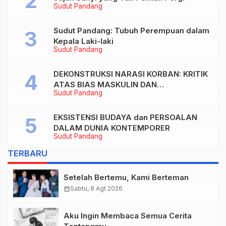
Sudut Pandang
Sudut Pandang: Tubuh Perempuan dalam
Kepala Laki-laki
Sudut Pandang
DEKONSTRUKSI NARASI KORBAN: KRITIK
ATAS BIAS MASKULIN DAN
Sudut Pandang
OBJEKTIVIKASI PEREMPUAN DALAM
ARTIKEL “DILEMA LAKI-LAKI DI BALIK
TUNTUTAN BELIS” KARYA AGUSTINUS
EKSISTENSI BUDAYA dan PERSOALAN
S. SASMITA
DALAM DUNIA KONTEMPORER
Sudut Pandang
TERBARU
Setelah Bertemu, Kami Berteman
calendar_month
Sabtu, 8 Agt 2026
Aku Ingin Membaca Semua Cerita