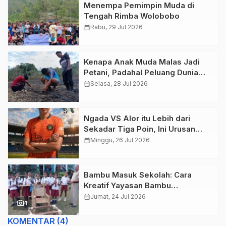
Menempa Pemimpin Muda di
Tengah Rimba Wolobobo
calendar_month
Rabu, 29 Jul 2026
Kenapa Anak Muda Malas Jadi
Petani, Padahal Peluang Dunia
Pertanian Menjanjikan?
calendar_month
Selasa, 28 Jul 2026
Ngada VS Alor itu Lebih dari
Sekadar Tiga Poin, Ini Urusan
Harga Diri!
calendar_month
Minggu, 26 Jul 2026
Bambu Masuk Sekolah: Cara
Kreatif Yayasan Bambu
Lingkungan Lestari Rayakan Hari
calendar_month
Jumat, 24 Jul 2026
photo_camera
1
Anak Nasional di Wolowea
KOMENTAR (4)