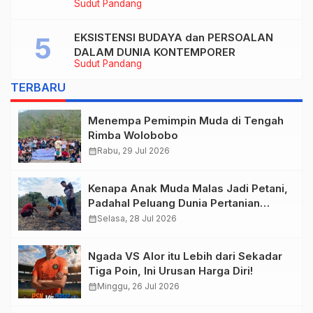
Sudut Pandang
OBJEKTIVIKASI PEREMPUAN DALAM
ARTIKEL “DILEMA LAKI-LAKI DI BALIK
TUNTUTAN BELIS” KARYA AGUSTINUS
EKSISTENSI BUDAYA dan PERSOALAN
S. SASMITA
DALAM DUNIA KONTEMPORER
Sudut Pandang
TERBARU
Menempa Pemimpin Muda di Tengah
Rimba Wolobobo
calendar_month
Rabu, 29 Jul 2026
Kenapa Anak Muda Malas Jadi Petani,
Padahal Peluang Dunia Pertanian
Menjanjikan?
calendar_month
Selasa, 28 Jul 2026
Ngada VS Alor itu Lebih dari Sekadar
Tiga Poin, Ini Urusan Harga Diri!
calendar_month
Minggu, 26 Jul 2026