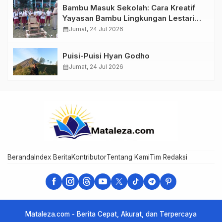
Bambu Masuk Sekolah: Cara Kreatif
Yayasan Bambu Lingkungan Lestari
Rayakan Hari Anak Nasional di
calendar_month
Jumat, 24 Jul 2026
Wolowea
Puisi-Puisi Hyan Godho
calendar_month
Jumat, 24 Jul 2026
Beranda
Index Berita
Kontributor
Tentang Kami
Tim Redaksi
Mataleza.com - Berita Cepat, Akurat, dan Terpercaya