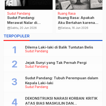
Sudut Pandang
Ruang Rasa
Sudut Pandang:
Ruang Rasa: Apakah
Merawat Nalar di
Aku Bertahan karena
Tengah Kemarahan
Cinta, atau Hanya
calendar_month
Sabtu, 20 Jun 2026
calendar_month
Selasa, 16 Jun 2026
karena Takut Memulai
TERPOPULER
Kembali?
Dilema Laki-laki di Balik Tuntutan Belis
Sudut Pandang
Jejak Sunyi yang Tak Pernah Pergi
Sudut Pandang
Sudut Pandang: Tubuh Perempuan dalam
Kepala Laki-laki
Sudut Pandang
DEKONSTRUKSI NARASI KORBAN: KRITIK
ATAS BIAS MASKULIN DAN