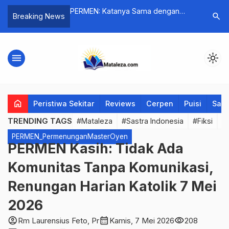
Scaloni, Salah, dan
PERMEN: Katanya Sama dengan
MONIKA D
search
Breaking News
Laga
Nyatanya
menu
light_mode
home
Peristiwa Sekitar
Reviews
Cerpen
Puisi
Saya
TRENDING TAGS
#Mataleza
#Sastra Indonesia
#Fiksi
#
PERMEN_PermenunganMasterOyen
PERMEN Kasih: Tidak Ada
Komunitas Tanpa Komunikasi,
Renungan Harian Katolik 7 Mei
2026
account_circle
calendar_month
visibility
Rm Laurensius Feto, Pr
Kamis, 7 Mei 2026
208