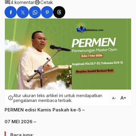
comment
print
4 komentar
Cetak
Atur ukuran teks artikel ini untuk mendapatkan
text_increase
info
text_decrease
pengalaman membaca terbaik.
PERMEN edisi Kamis Paskah ke-5 –
07 MEI 2026 –
Baca juga: