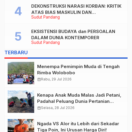
DEKONSTRUKSI NARASI KORBAN: KRITIK
ATAS BIAS MASKULIN DAN
Sudut Pandang
OBJEKTIVIKASI PEREMPUAN DALAM
ARTIKEL “DILEMA LAKI-LAKI DI BALIK
TUNTUTAN BELIS” KARYA AGUSTINUS
EKSISTENSI BUDAYA dan PERSOALAN
S. SASMITA
DALAM DUNIA KONTEMPORER
Sudut Pandang
TERBARU
Menempa Pemimpin Muda di Tengah
Rimba Wolobobo
calendar_month
Rabu, 29 Jul 2026
Kenapa Anak Muda Malas Jadi Petani,
Padahal Peluang Dunia Pertanian
Menjanjikan?
calendar_month
Selasa, 28 Jul 2026
Ngada VS Alor itu Lebih dari Sekadar
Tiga Poin, Ini Urusan Harga Diri!