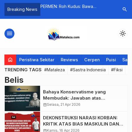
n Godho
PERMEN: Roh Kudus: Bawa
Sudut Pa
search
Breaking News
Pengetahuan Buka Pintu
dalam Kep
Komunikasi, Edisi Hari Raya
Pentakosta
menu
light_mode
home
Peristiwa Sekitar
Reviews
Cerpen
Puisi
Saya
TRENDING TAGS
#Mataleza
#Sastra Indonesia
#Fiksi
#
Belis
Bahaya Konservatisme yang
Membudak: Jawaban atas
Tanggapan Alvianus Tay
calendar_month
Selasa, 21 Apr 2026
DEKONSTRUKSI NARASI KORBAN:
KRITIK ATAS BIAS MASKULIN DAN
OBJEKTIVIKASI PEREMPUAN
calendar_month
Kamis, 16 Apr 2026