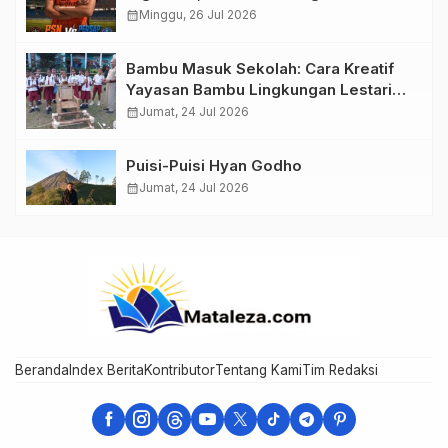
calendar_month
Minggu, 26 Jul 2026
Bambu Masuk Sekolah: Cara Kreatif
Yayasan Bambu Lingkungan Lestari
Rayakan Hari Anak Nasional di
calendar_month
Jumat, 24 Jul 2026
Wolowea
Puisi-Puisi Hyan Godho
calendar_month
Jumat, 24 Jul 2026
Beranda
Index Berita
Kontributor
Tentang Kami
Tim Redaksi