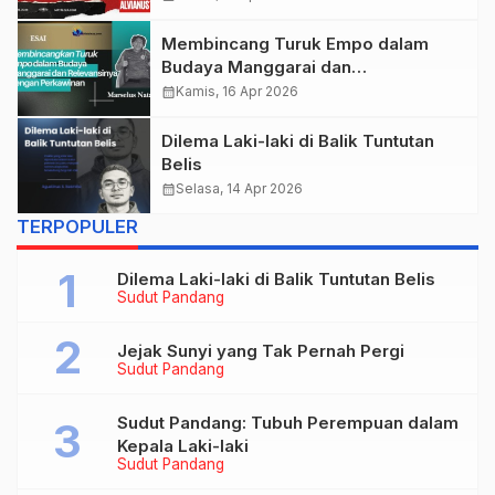
DALAM ARTIKEL “DILEMA LAKI-
LAKI DI BALIK TUNTUTAN BELIS”
Membincang Turuk Empo dalam
KARYA AGUSTINUS S. SASMITA
Budaya Manggarai dan
Relevansinya dengan Perkawinan
calendar_month
Kamis, 16 Apr 2026
Dilema Laki-laki di Balik Tuntutan
Belis
calendar_month
Selasa, 14 Apr 2026
TERPOPULER
Dilema Laki-laki di Balik Tuntutan Belis
Sudut Pandang
Jejak Sunyi yang Tak Pernah Pergi
Sudut Pandang
Sudut Pandang: Tubuh Perempuan dalam
Kepala Laki-laki
Sudut Pandang