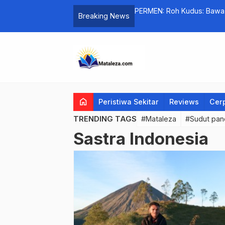
ring of Nature
PERMEN: Roh Kudus: Bawa P
Breaking News
Pentakosta
home
Peristiwa Sekitar
Reviews
Cer
TRENDING TAGS
#Mataleza
#Sudut pa
Sastra Indonesia