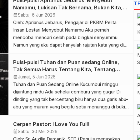
Puisi-puisi Aprianus Jebarus: Menyebut
T
adat berupa mahar gading. Di sinilah pergulatan kisah
Namamu, Lukisan Tak Bernama, Bukan Kita,
keduanya mengalami konflik yang […]
Aku
calendar_month
Sabtu, 6 Jun 2026
Oleh: Aprianus Jebarus, Pengajar di PKBM Pelita
Insan Lestari Menyebut Namamu Aku pernah
mencoba mencari celah pada bingkai senyummu
Namun yang aku dapat hanyalah rajutan kata yang di
bungkus rapi pada wajah cantikmu Itulah alasan pasti
mengapa aku tetap di sini menatap langit tanpa henti
Puisi-puisi Tuhan dan Puan sedang Online,
sembari melantunkan doa di sepertiga malam
Tak Semua Harus Tentang Kita, Tentang
menyebutkan namamu pada puisiku untuk […]
Jalan
calendar_month
Jumat, 5 Jun 2026
Tuhan dan Puan Sedang Online Kucumbui minggu
dijantung rindu Ada sehelai cemburu yang gugur Di
dinding yang tak bercentang biru hanya dua garis abu-
abu yang muram yang begitu setia menunggu di bukit
setia. Aku tahu, Mungkin kau sedang memulung
harimu Dalam kesibukan Hingga serentetan pesanku
Cerpen Pastor: I Love You Full!
kau abaikan. Minggu yang kucumbui kali ini begitu
calendar_month
Sabtu, 30 Mei 2026
rapuh, […]
Oleh: Sr. Auxilia Damanik, SFD (Penulis merupakan