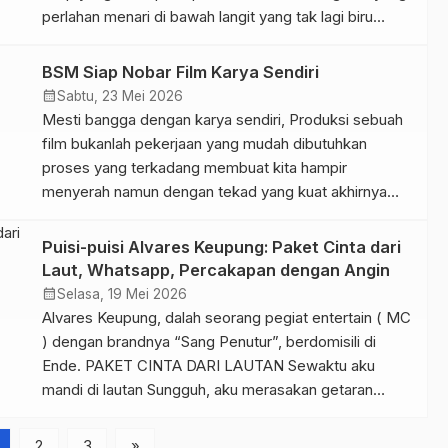
perlahan menari di bawah langit yang tak lagi biru
suaramu mengalun indah dalam imaji merajut kisah
menjelma rindu tak berwujud setiap belaian rambut
BSM Siap Nobar Film Karya Sendiri
hitammu adalah inspirasi yang mengalun lembut dalam
calendar_month
Sabtu, 23 Mei 2026
barisan […]
Mesti bangga dengan karya sendiri, Produksi sebuah
film bukanlah pekerjaan yang mudah dibutuhkan
proses yang terkadang membuat kita hampir
menyerah namun dengan tekad yang kuat akhirnya
mewujud, ya akhirnya di tahun 2026 ini pada Bengkel
Seni Milenial ( BSM ) angkatan ke 10 akhirnya mampu
Puisi-puisi Alvares Keupung: Paket Cinta dari
memproduksi film pendek yang diberi judul Cinta
Laut, Whatsapp, Percakapan dengan Angin
Jangan Dikejar, Sebuah […]
calendar_month
Selasa, 19 Mei 2026
Alvares Keupung, dalah seorang pegiat entertain ( MC
) dengan brandnya “Sang Penutur”, berdomisili di
Ende. PAKET CINTA DARI LAUTAN Sewaktu aku
mandi di lautan Sungguh, aku merasakan getaran
cintanya Dia tak pernah mengingkari jati dirinya, setia
memberi asin garamnya Laut memang pergi dan
2
3
»