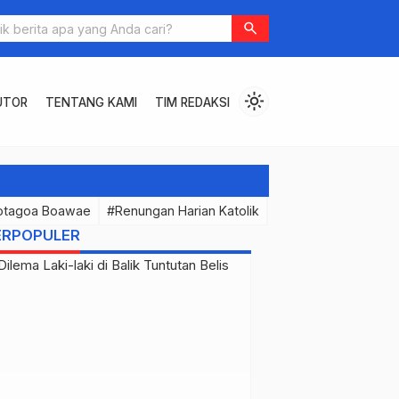
ersen? Jangan Pernah Meremehkan Tradisi Juara PSN Ngada!
search
light_mode
UTOR
TENTANG KAMI
TIM REDAKSI
otagoa Boawae
#Renungan Harian Katolik
#PermenunganMast
ERPOPULER