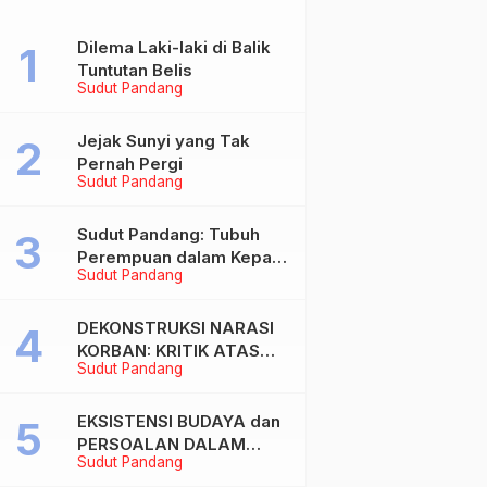
Dilema Laki-laki di Balik
Tuntutan Belis
Sudut Pandang
Jejak Sunyi yang Tak
Pernah Pergi
Sudut Pandang
Sudut Pandang: Tubuh
Perempuan dalam Kepala
Sudut Pandang
Laki-laki
DEKONSTRUKSI NARASI
KORBAN: KRITIK ATAS
Sudut Pandang
BIAS MASKULIN DAN
OBJEKTIVIKASI
PEREMPUAN DALAM
EKSISTENSI BUDAYA dan
ARTIKEL “DILEMA LAKI-
PERSOALAN DALAM
Sudut Pandang
LAKI DI BALIK TUNTUTAN
DUNIA KONTEMPORER