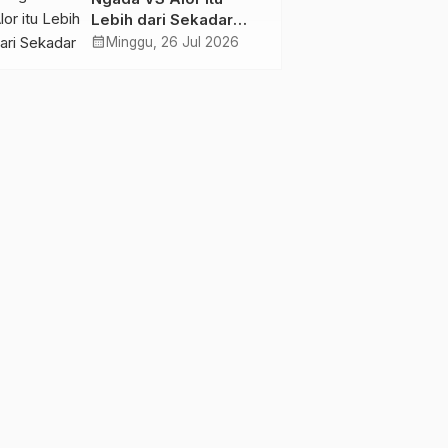
Lebih dari Sekadar
Tiga Poin, Ini Urusan
calendar_month
Minggu, 26 Jul 2026
Harga Diri!