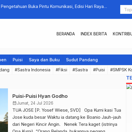
engetahuan Buka Pintu Komunikasi, Edisi Hari Raya
Hanya 19 P
BERANDA
INDEX BERITA
KONTRIB
pen
Puisi
Saya dan Buku
Sudut Pandang
ndang
#Sastra Indonesia
#Fiksi
#Sastra
#Puisi
#SMPSK K
T
Puisi-Puisi Hyan Godho
calendar_month
Jumat, 24 Jul 2026
TUA JOSE [P. Yosef Wiese, SVD] Opa Kumi kasi Tua
Jose kuda besar Waktu ia datang ke Boanio Jauh-jauh
dari Negeri Kincir Angin. Nenek Tera kaget (istrinya
Opa Kumi). “Orang Belanda, bukannya pegang