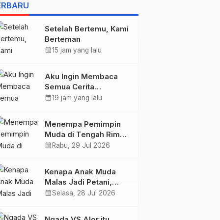
BELIS” KARYA
ERBARU
AGUSTINUS S. SASMITA
Setelah Bertemu, Kami
Berteman
calendar_month
15 jam yang lalu
Aku Ingin Membaca
Semua Cerita
Tentangmu
calendar_month
19 jam yang lalu
Menempa Pemimpin
Muda di Tengah Rimba
Wolobobo
calendar_month
Rabu, 29 Jul 2026
Kenapa Anak Muda
Malas Jadi Petani,
Padahal Peluang Dunia
calendar_month
Selasa, 28 Jul 2026
Pertanian Menjanjikan?
Ngada VS Alor itu