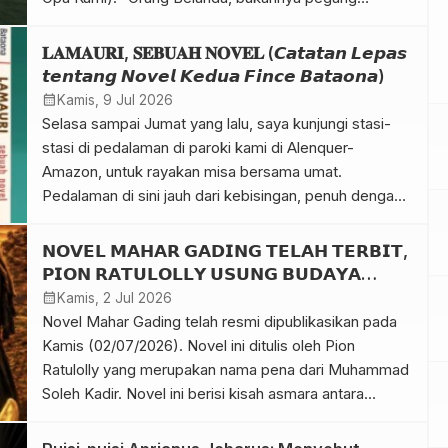
senjata?” “Lalu curi kami pu rempah-rempah di
ladang?”. “Juga Jagung, juga padi dan kelapa”
𝐋𝐀𝐌𝐀𝐔𝐑𝐈, 𝐒𝐄𝐁𝐔𝐀𝐇 𝐍𝐎𝐕𝐄𝐋 (𝘾𝙖𝙩𝙖𝙩𝙖𝙣 𝙇𝙚𝙥𝙖𝙨
tambahnya. Tua Jose diam saja […]
𝙩𝙚𝙣𝙩𝙖𝙣𝙜 𝙉𝙤𝙫𝙚𝙡 𝙆𝙚𝙙𝙪𝙖 𝙁𝙞𝙣𝙘𝙚 𝘽𝙖𝙩𝙖𝙤𝙣𝙖)
calendar_month
Kamis, 9 Jul 2026
Selasa sampai Jumat yang lalu, saya kunjungi stasi-
stasi di pedalaman di paroki kami di Alenquer-
Amazon, untuk rayakan misa bersama umat.
Pedalaman di sini jauh dari kebisingan, penuh dengan
keheningan. Karena itu, saya gunakan kesempatan ini
untuk baca karya kedua Kaka Fince Bataona,
𝗡𝗢𝗩𝗘𝗟 𝗠𝗔𝗛𝗔𝗥 𝗚𝗔𝗗𝗜𝗡𝗚 𝗧𝗘𝗟𝗔𝗛 𝗧𝗘𝗥𝗕𝗜𝗧,
𝘓𝘢𝘮𝘢𝘶𝘳𝘪, ‘istri’ dari 𝘓𝘢𝘮𝘢𝘧𝘢, karya pertamanya. “Ada
𝗣𝗜𝗢𝗡 𝗥𝗔𝗧𝗨𝗟𝗢𝗟𝗟𝗬 𝗨𝗦𝗨𝗡𝗚 𝗕𝗨𝗗𝗔𝗬𝗔
𝘓𝘢𝘮𝘢𝘧𝘢, maka harus ada 𝘓𝘢𝘮𝘢𝘶𝘳𝘪 supaya […]
𝗕𝗘𝗟𝗜𝗦 𝗟𝗔𝗠𝗔𝗛𝗢𝗟𝗢𝗧
calendar_month
Kamis, 2 Jul 2026
Novel Mahar Gading telah resmi dipublikasikan pada
Kamis (02/07/2026). Novel ini ditulis oleh Pion
Ratulolly yang merupakan nama pena dari Muhammad
Soleh Kadir. Novel ini berisi kisah asmara antara
Arakian Sabon Ama dan Mutiara Belaon Bur’an. Kisah
asmara keduanya harus berbenturan dengan tuntutan