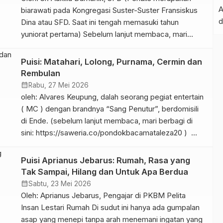
biarawati pada Kongregasi Suster-Suster Fransiskus
Dina atau SFD. Saat ini tengah memasuki tahun
yuniorat pertama) Sebelum lanjut membaca, mari
berbagi kebaikan di sini Deru angin dari perbukitan
berembus kencang, menggiring langkah kecilku
Puisi: Matahari, Lolong, Purnama, Cermin dan
berlari menapaki tanah berbatu. Langit sore tampak
Rembulan
muram, tetapi bukit itu selalu menjadi tempat paling
calendar_month
Rabu, 27 Mei 2026
hidup […]
oleh: Alvares Keupung, dalah seorang pegiat entertain
( MC ) dengan brandnya “Sang Penutur”, berdomisili
di Ende. (sebelum lanjut membaca, mari berbagi di
sini: https://saweria.co/pondokbacamataleza20 )
PURNAMA Jika hanya malam yang selalu membuat
hatimu gelisah akan kujadikan diriku purnama bagimu
Puisi Aprianus Jebarus: Rumah, Rasa yang
agar kau tahu, aku punya alasan untuk menemanimu.
Tak Sampai, Hilang dan Untuk Apa Berdua
Ende, 15 April 2026. LOLONG Putih […]
calendar_month
Sabtu, 23 Mei 2026
Oleh: Aprianus Jebarus, Pengajar di PKBM Pelita
Insan Lestari Rumah Di sudut ini hanya ada gumpalan
asap yang menepi tanpa arah menemani ingatan yang