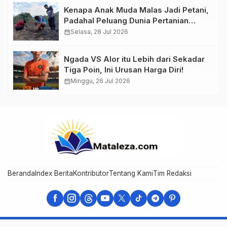
Kenapa Anak Muda Malas Jadi Petani,
Padahal Peluang Dunia Pertanian
Menjanjikan?
calendar_month
Selasa, 28 Jul 2026
Ngada VS Alor itu Lebih dari Sekadar
Tiga Poin, Ini Urusan Harga Diri!
calendar_month
Minggu, 26 Jul 2026
Beranda
Index Berita
Kontributor
Tentang Kami
Tim Redaksi