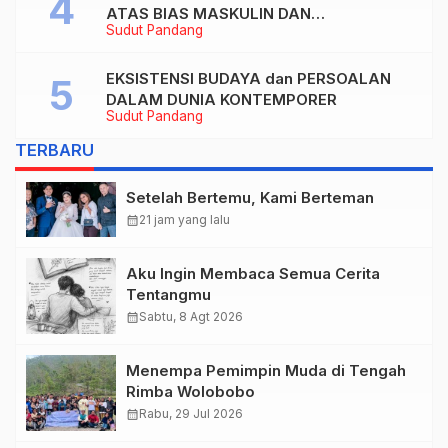
ATAS BIAS MASKULIN DAN
Sudut Pandang
OBJEKTIVIKASI PEREMPUAN DALAM
ARTIKEL “DILEMA LAKI-LAKI DI BALIK
TUNTUTAN BELIS” KARYA AGUSTINUS
EKSISTENSI BUDAYA dan PERSOALAN
S. SASMITA
DALAM DUNIA KONTEMPORER
Sudut Pandang
TERBARU
Setelah Bertemu, Kami Berteman
calendar_month
21 jam yang lalu
Aku Ingin Membaca Semua Cerita
Tentangmu
calendar_month
Sabtu, 8 Agt 2026
Menempa Pemimpin Muda di Tengah
Rimba Wolobobo
calendar_month
Rabu, 29 Jul 2026