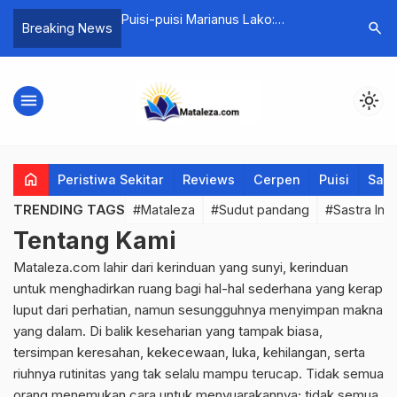
M Program Studi
Puisi-puisi Marianus Lako:
PERMEN: 
search
Breaking News
an Resmi Diterima di
Perjalanan Menuju Rindu dan
Kabur, Re
ujud Nyata
Kenangan, Gagasan Kesepian dan
12 Mei 20
emik dan Pengabdian
Puisi-puisi Lainnya
menu
light_mode
home
Peristiwa Sekitar
Reviews
Cerpen
Puisi
Saya
TRENDING TAGS
#Mataleza
#Sudut pandang
#Sastra Ind
Tentang Kami
Mataleza.com lahir dari kerinduan yang sunyi, kerinduan
untuk menghadirkan ruang bagi hal-hal sederhana yang kerap
luput dari perhatian, namun sesungguhnya menyimpan makna
yang dalam. Di balik keseharian yang tampak biasa,
tersimpan keresahan, kekecewaan, luka, kehilangan, serta
riuhnya rutinitas yang tak selalu mampu terucap. Tidak semua
orang menemukan cara untuk menyuarakannya; tidak semua