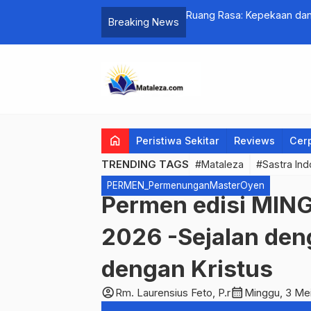
OGIKA “DI BAWAH TELAPAK KAKI”
Ruang Rasa: Kepekaan dan
Breaking News
home
Peristiwa Sekitar
Reviews
Cer
TRENDING TAGS
#Mataleza
#Sastra Ind
PERMEN_PermenunganMasterOyen
Permen edisi MIN
2026 -Sejalan den
dengan Kristus
account_circle
calendar_month
Rm. Laurensius Feto, P.r
Minggu, 3 Me