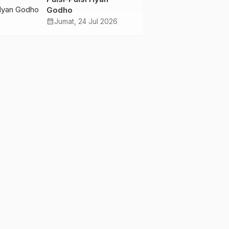
Wolowea
Godho
calendar_month
Jumat, 24 Jul 2026