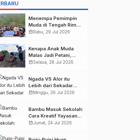
BELIS” KARYA
ERBARU
AGUSTINUS S. SASMITA
Menempa Pemimpin
Muda di Tengah Rimba
Wolobobo
calendar_month
Rabu, 29 Jul 2026
Kenapa Anak Muda
Malas Jadi Petani,
Padahal Peluang Dunia
calendar_month
Selasa, 28 Jul 2026
Pertanian Menjanjikan?
Ngada VS Alor itu
Lebih dari Sekadar
Tiga Poin, Ini Urusan
calendar_month
Minggu, 26 Jul 2026
Harga Diri!
Bambu Masuk Sekolah:
Cara Kreatif Yayasan
Bambu Lingkungan
calendar_month
Jumat, 24 Jul 2026
Lestari Rayakan Hari
Anak Nasional di
Puisi-Puisi Hyan