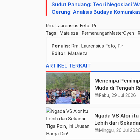
Sudut Pandang: Teori Negosiasi W
Gerung: Analisis Budaya Komunikasi
Rm. Laurensius Feto, Pr
Tags
Mataleza
PermenunganMasterOyen
R
Penulis
: Rm. Laurensius Feto, P.r
Editor
: Mataleza
ARTIKEL TERKAIT
Menempa Pemimp
Muda di Tengah R
Wolobobo
calendar_month
Rabu, 29 Jul 2026
Ngada VS Alor itu
Lebih dari Sekada
Tiga Poin, Ini Uru
calendar_month
Minggu, 26 Jul 202
Harga Diri!