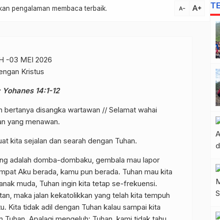
T
text_increase
atkan pengalaman membaca terbaik.
text_decrease
H -03 MEI 2026
engan Kristus
 ; Yohanes 14:1-12
jin bertanya disangka wartawan // Selamat wahai
man yang menawan.
t kita sejalan dan searah dengan Tuhan.
ang adalah domba-dombaku, gembala mau lapor
 tempat Aku berada, kamu pun berada. Tuhan mau kita
anak muda, Tuhan ingin kita tetap se-frekuensi.
an, maka jalan kekatolikkan yang telah kita tempuh
. Kita tidak adil dengan Tuhan kalau sampai kita
an Tuhan. Apalagi mengeluh: Tuhan, kami tidak tahu