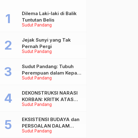
Dilema Laki-laki di Balik
Tuntutan Belis
Sudut Pandang
Jejak Sunyi yang Tak
Pernah Pergi
Sudut Pandang
Sudut Pandang: Tubuh
Perempuan dalam Kepala
Sudut Pandang
Laki-laki
DEKONSTRUKSI NARASI
KORBAN: KRITIK ATAS
Sudut Pandang
BIAS MASKULIN DAN
OBJEKTIVIKASI
PEREMPUAN DALAM
EKSISTENSI BUDAYA dan
ARTIKEL “DILEMA LAKI-
PERSOALAN DALAM
Sudut Pandang
LAKI DI BALIK TUNTUTAN
DUNIA KONTEMPORER