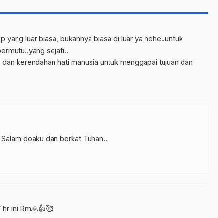
Anak Nasional di
Wolowea
yang luar biasa, bukannya biasa di luar ya hehe..untuk
rmutu..yang sejati..
n dan kerendahan hati manusia untuk menggapai tujuan dan
Salam doaku dan berkat Tuhan..
hr ini Rm🙏👍🥰