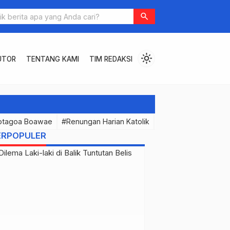
RIPURNA OLIGARKI: Menanti Pahlawan Keadilan di Balik Kriminalisa
search
karim
light_mode
UTOR
TENTANG KAMI
TIM REDAKSI
otagoa Boawae
#Renungan Harian Katolik
#PermenunganMast
ERPOPULER