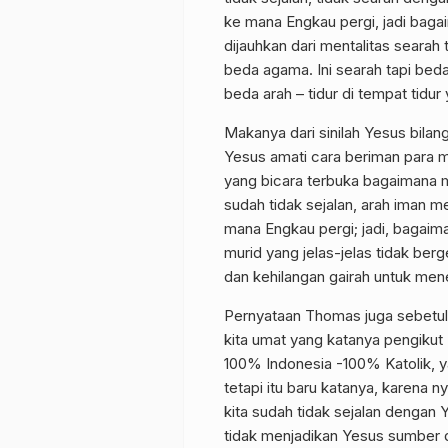
ke mana Engkau pergi, jadi baga
dijauhkan dari mentalitas searah
beda agama. Ini searah tapi beda j
beda arah – tidur di tempat tid
Makanya dari sinilah Yesus bilan
Yesus amati cara beriman para 
yang bicara terbuka bagaimana me
sudah tidak sejalan, arah iman me
mana Engkau pergi; jadi, bagaima
murid yang jelas-jelas tidak ber
dan kehilangan gairah untuk me
Pernyataan Thomas juga sebetul
kita umat yang katanya pengikut K
100% Indonesia -100% Katolik, 
tetapi itu baru katanya, karena 
kita sudah tidak sejalan dengan
tidak menjadikan Yesus sumber d