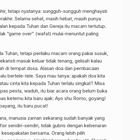
ahir, tetapi nyatanya: sungguh-sungguh menghayati
rakhir. Selama sehat, masih hebat, masih punya
jalan kepada Tuhan dan Gereja itu macam tertutup.
dak “game over” (wafat) mulai menuntut paling
 Tuhan, tetapi perilaku macam orang pakai susuk,
karisti masuk keluar tidak tenang, gelisah kalau
tah di tempat dosa. Alasan doa dan pembacaan
lalu bertele-tele. Saya mau tanya: apakah doa kita
 atau cinta kita kepada Tuhan terlalu singkat? Misa
i pas pesta, waduh, itu biar acara orang belum buka
as ketemu kita baru ajak: Ayo shu Romo, goyang!
ayang, itu baru pucat!
na, manusia zaman sekarang sudah banyak yang
fsir sendiri-sendiri, tidak gubris dengan kebenaran
n kesepakatan bersama. Orang lebih pilih