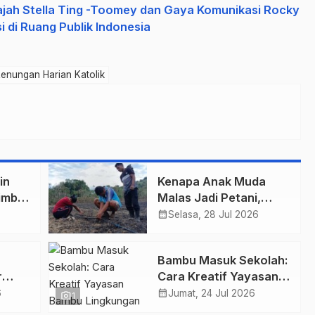
ajah Stella Ting -Toomey dan Gaya Komunikasi Rocky
 di Ruang Publik Indonesia
enungan Harian Katolik
in
Kenapa Anak Muda
imba
Malas Jadi Petani,
Padahal Peluang Dunia
calendar_month
Selasa, 28 Jul 2026
Pertanian Menjanjikan?
Bambu Masuk Sekolah:
r
Cara Kreatif Yayasan
san
Bambu Lingkungan
calendar_month
6
Jumat, 24 Jul 2026
photo_camera
1
Lestari Rayakan Hari