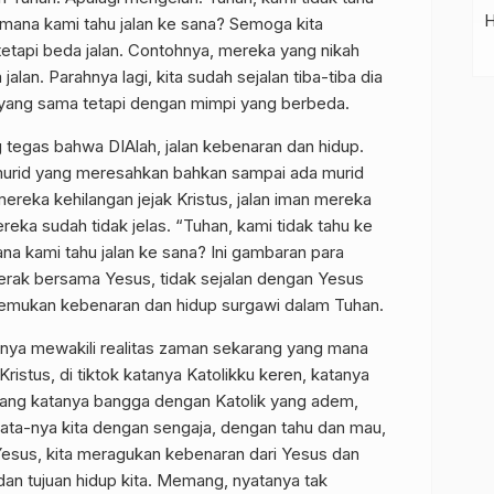
imana kami tahu jalan ke sana? Semoga kita
 tetapi beda jalan. Contohnya, mereka yang nikah
alan. Parahnya lagi, kita sudah sejalan tiba-tiba dia
ur yang sama tetapi dengan mimpi yang berbeda.
g tegas bahwa DIAlah, jalan kebenaran dan hidup.
murid yang meresahkan bahkan sampai ada murid
reka kehilangan jejak Kristus, jalan iman mereka
reka sudah tidak jelas. “Tuhan, kami tidak tahu ke
na kami tahu jalan ke sana? Ini gambaran para
gerak bersama Yesus, tidak sejalan dengan Yesus
nemukan kebenaran dan hidup surgawi dalam Tuhan.
nya mewakili realitas zaman sekarang yang mana
ristus, di tiktok katanya Katolikku keren, katanya
yang katanya bangga dengan Katolik yang adem,
nyata-nya kita dengan sengaja, dengan tahu dan mau,
 Yesus, kita meragukan kebenaran dari Yesus dan
an tujuan hidup kita. Memang, nyatanya tak