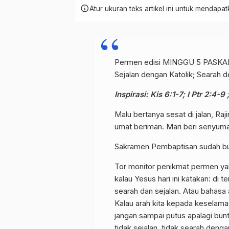
info
Atur ukuran teks artikel ini untuk mendap
Permen edisi MINGGU 5 PASKA
Sejalan dengan Katolik; Searah d
Inspirasi: Kis 6:1-7; I Ptr 2:4-9
Malu bertanya sesat di jalan, Ra
umat beriman. Mari beri senyu
Sakramen Pembaptisan sudah bua
Tor monitor penikmat permen y
kalau Yesus hari ini katakan: di
searah dan sejalan. Atau bahasa 
Kalau arah kita kepada keselamat
jangan sampai putus apalagi buntu
tidak sejalan, tidak searah deng