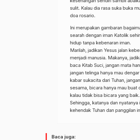
kesenangan sendiri sambil abaik
sulit. Kalau dia rasa suka buka mu
doa rosario.
Ini merupakan gambaran bagaiman
searah dengan iman Katolik sehi
hidup tanpa kebenaran iman.
Marilah, jadikan Yesus jalan keb
menjadi manusia. Makanya, jadika
baca Kitab Suci, jangan mata han
jangan telinga hanya mau dengar
kabar sukacita dari Tuhan, janga
sesama, bicara hanya mau buat or
kalau tidak bisa bicara yang baik.
Sehingga, katanya dan nyatanya 
kehendak Tuhan dan panggilan im
Baca juga: