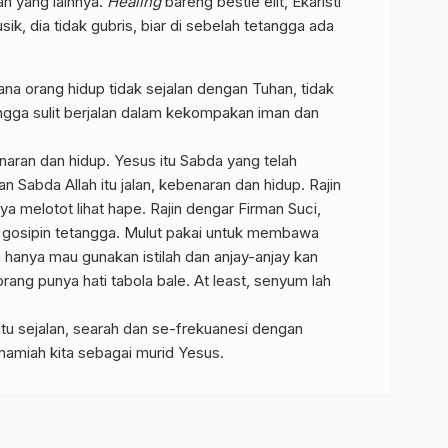
an yang lainnya.
Healing
bareng bestie elit, Ekaristi
sik, dia tidak gubris, biar di sebelah tetangga ada
a orang hidup tidak sejalan dengan Tuhan, tidak
ngga sulit berjalan dalam kekompakan iman dan
enaran dan hidup. Yesus itu Sabda yang telah
n Sabda Allah itu jalan, kebenaran dan hidup. Rajin
ya melotot lihat hape. Rajin dengar Firman Suci,
 gosipin tetangga. Mulut pakai untuk membawa
n hanya mau gunakan istilah dan anjay-anjay kan
ang punya hati tabola bale. At least, senyum lah
itu sejalan, searah dan se-frekuanesi dengan
amiah kita sebagai murid Yesus.