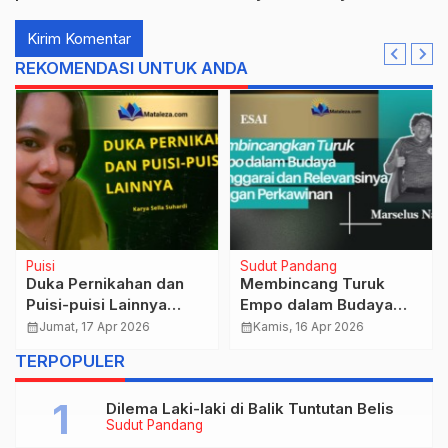
REKOMENDASI UNTUK ANDA
Puisi
Sudut Pandang
Duka Pernikahan dan
Membincang Turuk
Puisi-puisi Lainnya
Empo dalam Budaya
Karya Sella Suhardi
Manggarai dan
calendar_month
Jumat, 17 Apr 2026
calendar_month
Kamis, 16 Apr 2026
Relevansinya dengan
TERPOPULER
Perkawinan
Dilema Laki-laki di Balik Tuntutan Belis
Sudut Pandang