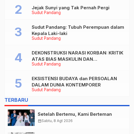
Jejak Sunyi yang Tak Pernah Pergi
Sudut Pandang
Sudut Pandang: Tubuh Perempuan dalam
Kepala Laki-laki
Sudut Pandang
DEKONSTRUKSI NARASI KORBAN: KRITIK
ATAS BIAS MASKULIN DAN
Sudut Pandang
OBJEKTIVIKASI PEREMPUAN DALAM
ARTIKEL “DILEMA LAKI-LAKI DI BALIK
TUNTUTAN BELIS” KARYA AGUSTINUS
EKSISTENSI BUDAYA dan PERSOALAN
S. SASMITA
DALAM DUNIA KONTEMPORER
Sudut Pandang
TERBARU
Setelah Bertemu, Kami Berteman
calendar_month
Sabtu, 8 Agt 2026