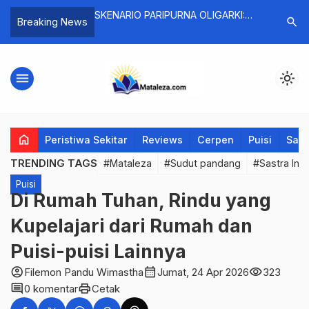
dang Bertumbuh,
SKENARIO PARIPURNA OLIGARKI:
Kotagoa 
search
Breaking News
 Sedang Gelisah
Menanti Pahlawan Keadilan di Balik
Ketika Se
Kriminalisasi Nadiem Makarim
Mengajar,
Menumbu
menu
light_mode
home
Peristiwa Sekitar
Reviews
Cerpen
Puisi
Saya
TRENDING TAGS
#Mataleza
#Sudut pandang
#Sastra Ind
Puisi
Di Rumah Tuhan, Rindu yang
Kupelajari dari Rumah dan
Puisi-puisi Lainnya
account_circle
calendar_month
visibility
Filemon Pandu Wimastha
Jumat, 24 Apr 2026
323
comment
print
0 komentar
Cetak