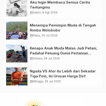
Aku Ingin Membaca Semua Cerita
Tentangmu
calendar_month
Sabtu, 8 Agt 2026
Menempa Pemimpin Muda di Tengah
Rimba Wolobobo
calendar_month
Rabu, 29 Jul 2026
Kenapa Anak Muda Malas Jadi Petani,
Padahal Peluang Dunia Pertanian
Menjanjikan?
calendar_month
Selasa, 28 Jul 2026
Ngada VS Alor itu Lebih dari Sekadar
Tiga Poin, Ini Urusan Harga Diri!
calendar_month
Minggu, 26 Jul 2026