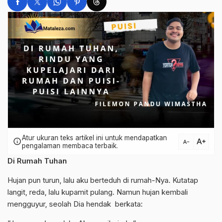
Atur ukuran teks artikel ini untuk mendapatkan
text_increase
info
text_decrease
pengalaman membaca terbaik.
Di Rumah Tuhan
Hujan pun turun, lalu aku berteduh di rumah-Nya. Kutatap
langit, reda, lalu kupamit pulang. Namun hujan kembali
mengguyur, seolah Dia hendak berkata: