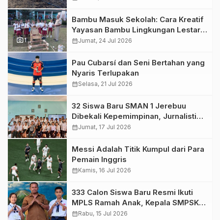
Bambu Masuk Sekolah: Cara Kreatif
Yayasan Bambu Lingkungan Lestari
photo_camera
Rayakan Hari Anak Nasional di
1
calendar_month
Jumat, 24 Jul 2026
Wolowea
Pau Cubarsí dan Seni Bertahan yang
Nyaris Terlupakan
calendar_month
Selasa, 21 Jul 2026
32 Siswa Baru SMAN 1 Jerebuu
Dibekali Kepemimpinan, Jurnalistik,
dan Karya Tulis Ilmiah
calendar_month
Jumat, 17 Jul 2026
Messi Adalah Titik Kumpul dari Para
Pemain Inggris
calendar_month
Kamis, 16 Jul 2026
333 Calon Siswa Baru Resmi Ikuti
MPLS Ramah Anak, Kepala SMPSK
Kotagoa Boawae: “Kalian adalah
calendar_month
Rabu, 15 Jul 2026