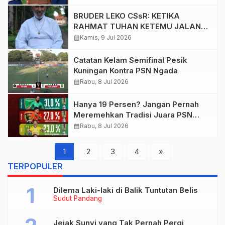
Angkatan Bersejarah”
BRUDER LEKO CSsR: KETIKA
RAHMAT TUHAN KETEMU JALAN
PULANG’
calendar_month
Kamis, 9 Jul 2026
Catatan Kelam Semifinal Pesik
Kuningan Kontra PSN Ngada
calendar_month
Rabu, 8 Jul 2026
Hanya 19 Persen? Jangan Pernah
Meremehkan Tradisi Juara PSN
Ngada!
calendar_month
Rabu, 8 Jul 2026
1
2
3
4
»
TERPOPULER
Dilema Laki-laki di Balik Tuntutan Belis
Sudut Pandang
Jejak Sunyi yang Tak Pernah Pergi