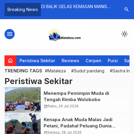
 Lolong, Purnama,
DI BALIK GELAS KEMASAN MANIS
PERMEN: 
search
Breaking News
mbulan
GEN Z, ANCAMAN DIABETES DI
Bagi Ger
TENGAH KECANDUAN MINUMAN
Mencapai 
MURAH
Kenaikan 
menu
light_mode
home
Peristiwa Sekitar
Reviews
Cerpen
Puisi
Saya
TRENDING TAGS
#Mataleza
#Sudut pandang
#Sastra Ind
Peristiwa Sekitar
Menempa Pemimpin Muda di
Tengah Rimba Wolobobo
calendar_month
Rabu, 29 Jul 2026
Kenapa Anak Muda Malas Jadi
Petani, Padahal Peluang Dunia
Pertanian Menjanjikan?
calendar_month
Selasa, 28 Jul 2026