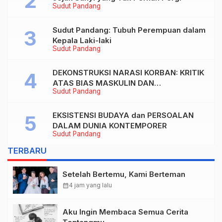
Sudut Pandang
Sudut Pandang: Tubuh Perempuan dalam
Kepala Laki-laki
Sudut Pandang
DEKONSTRUKSI NARASI KORBAN: KRITIK
ATAS BIAS MASKULIN DAN
Sudut Pandang
OBJEKTIVIKASI PEREMPUAN DALAM
ARTIKEL “DILEMA LAKI-LAKI DI BALIK
TUNTUTAN BELIS” KARYA AGUSTINUS
EKSISTENSI BUDAYA dan PERSOALAN
S. SASMITA
DALAM DUNIA KONTEMPORER
Sudut Pandang
TERBARU
Setelah Bertemu, Kami Berteman
calendar_month
4 jam yang lalu
Aku Ingin Membaca Semua Cerita