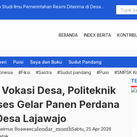
tudi Ilmu Pemerintahan Resmi Diterima di Desa
DOA, AIR, T
grasi Akademik dan Pengabdian Masyarakat
BERANDA
INDEX BERITA
KONTRIB
pen
Puisi
Saya dan Buku
Sudut Pandang
onesia
#Fiksi
#Sastra
#Sudut pandang
#Puisi
#SMPSK K
T
Vokasi Desa, Politeknik
ses Gelar Panen Perdana
Desa Lajawajo
calendar_month
ilhelmus Boawae
Sabtu, 25 Apr 2026
etak