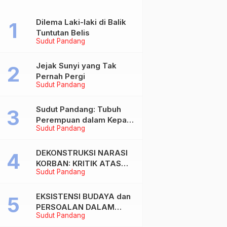
Dilema Laki-laki di Balik
Tuntutan Belis
Sudut Pandang
Jejak Sunyi yang Tak
Pernah Pergi
Sudut Pandang
Sudut Pandang: Tubuh
Perempuan dalam Kepala
Sudut Pandang
Laki-laki
DEKONSTRUKSI NARASI
KORBAN: KRITIK ATAS
Sudut Pandang
BIAS MASKULIN DAN
OBJEKTIVIKASI
PEREMPUAN DALAM
EKSISTENSI BUDAYA dan
ARTIKEL “DILEMA LAKI-
PERSOALAN DALAM
Sudut Pandang
LAKI DI BALIK TUNTUTAN
DUNIA KONTEMPORER