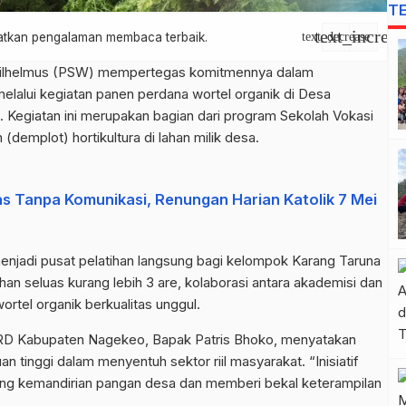
T
text_increas
apatkan pengalaman membaca terbaik.
text_decrease
 Wilhelmus (PSW) mempertegas komitmennya dalam
lalui kegiatan panen perdana wortel organik di Desa
 Kegiatan ini merupakan bagian dari program Sekolah Vokasi
emplot) hortikultura di lahan milik desa.
s Tanpa Komunikasi, Renungan Harian Katolik 7 Mei
njadi pusat pelatihan langsung bagi kelompok Karang Taruna
an seluas kurang lebih 3 are, kolaborasi antara akademisi dan
rtel organik berkualitas unggul.
PRD Kabupaten Nagekeo, Bapak Patris Bhoko, menyatakan
n tinggi dalam menyentuh sektor riil masyarakat. “Inisiatif
rong kemandirian pangan desa dan memberi bekal keterampilan