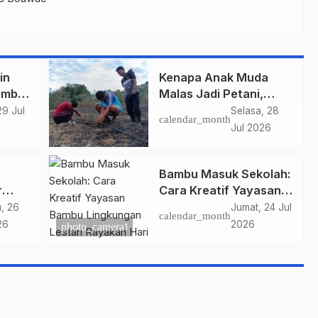
in
Kenapa Anak Muda
imba
Malas Jadi Petani,
Padahal Peluang Dunia
29 Jul
Selasa, 28
calendar_month
Pertanian Menjanjikan?
Jul 2026
Bambu Masuk Sekolah:
r
Cara Kreatif Yayasan
san
Bambu Lingkungan
, 26
Jumat, 24 Jul
calendar_month
Lestari Rayakan Hari
26
2026
photo_camera
1
Anak Nasional di
Wolowea