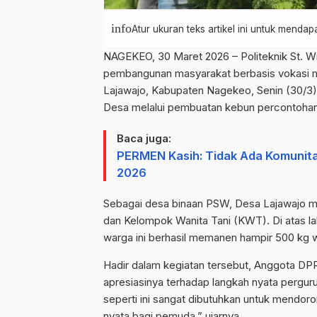
info
Atur ukuran teks artikel ini untuk mend
NAGEKEO, 30 Maret 2026 – Politeknik St.
pembangunan masyarakat berbasis vokasi me
Lajawajo, Kabupaten Nagekeo, Senin (30/3).
Desa melalui pembuatan kebun percontohan (d
Baca juga:
PERMEN Kasih: Tidak Ada Komunita
2026
Sebagai desa binaan PSW, Desa Lajawajo me
dan Kelompok Wanita Tani (KWT). Di atas lah
warga ini berhasil memanen hampir 500 kg wo
Hadir dalam kegiatan tersebut, Anggota D
apresiasinya terhadap langkah nyata pergurua
seperti ini sangat dibutuhkan untuk mendo
nyata bagi pemuda,” ujarnya.