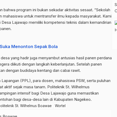
an bahwa program ini bukan sekadar aktivitas sesaat. “Sekolah
an mahasiswa untuk mentransfer ilmu kepada masyarakat. Kami
 Desa Lajawajo memiliki kompetensi teknis dalam kemandirian
 panen.
 Suka Menonton Sepak Bola
t desa yang hadir juga menyambut antusias hasil panen perdana
segera diikuti dengan langkah keberlanjutan. Setelah panen
tkan dengan budidaya kentang dan cabai rawit.
uh Lapangan (PPL), para dosen, mahasiswa PSW, serta puluhan
 aktif sejak masa tanam. Politeknik St. Wilhelmus
mpingan intensif bagi Desa Lajawajo guna memastikan
contohan bagi desa-desa lain di Kabupaten Nagekeo.
oliteknik St. Wilhelmus Boawae
Wortel
mus Boawae