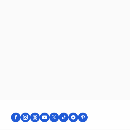
Sudut Pandang
Peristiwa Sekitar
Sudut Pandang: Vitalitas
SDI Olaewa Juara Futsal
dan Krisis Makna
Kotagoa Diamond
Pelecehan Seksual
Competition 2026 Usai
Senin, 25 Mei
Jumat, 26 Jun
calendar_month
calendar_month
Digital: Analisis
Taklukkan SDK Natanag
2026
2026
Perspektif Harold D.
A 4-2
Lasswell