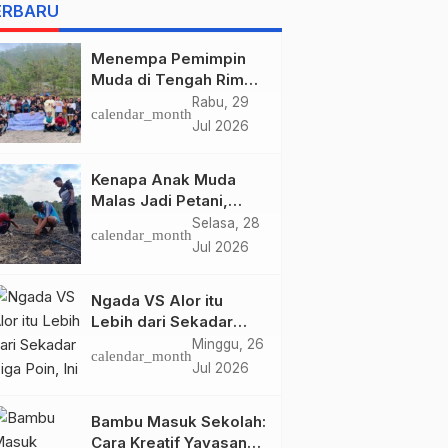
BELIS” KARYA
ERBARU
AGUSTINUS S. SASMITA
e
Menempa Pemimpin
Muda di Tengah Rimba
Wolobobo
Rabu, 29
calendar_month
Jul 2026
Kenapa Anak Muda
Malas Jadi Petani,
Padahal Peluang Dunia
Selasa, 28
calendar_month
Pertanian Menjanjikan?
Jul 2026
Ngada VS Alor itu
Lebih dari Sekadar
Tiga Poin, Ini Urusan
Minggu, 26
calendar_month
Harga Diri!
Jul 2026
Bambu Masuk Sekolah:
Cara Kreatif Yayasan