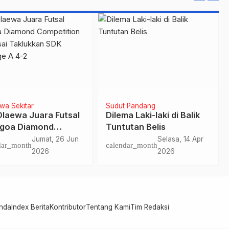
iwa Sekitar
Sudut Pandang
SK Kotagoa Boawae
NADIEM: Siapa yang
s Meeting: Ketika
Order?
ap Anak Mendapat
Kamis, 11 Jun
Sabtu, 16 Mei
dar_month
calendar_month
mpatan untuk
2026
2026
inar
nda
Index Berita
Kontributor
Tentang Kami
Tim Redaksi