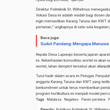
Direktur Politeknik St. Wilhelmus menegask
Vokasi Desa ini adalah wadah bagi dosen d
ingin memastikan Karang Taruna dan KWT di
pertanian,” ungkapnya di sela-sela kegiatan
Baca juga:
Sudut Pandang: Mengapa Manusia
Kepala Desa Lajawajo beserta jajaran apara
ini. Keberhasilan komoditas wortel ini akan 
wortel, lahan demplot tersebut akan dilanju
Turut hadir dalam acara ini Petugas Penyul
anggota Karang Taruna dan KWT yang terlibat
berkomitmen untuk terus memberikan penda
program hortikultura ini menjadi model per
Tags
Mataleza
Nagekeo
Panen perdana
P
Penulis
: Publikasi Politeknik St. Wilhel