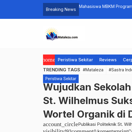
Mahasiswa MBKM Program S
Breaking News
Oesena: Wujud Nyata Inte
home
Peristiwa Sekitar
Reviews
Cer
TRENDING TAGS
#Mataleza
#Sastra Ind
Peristiwa Sekitar
Wujudkan Sekolah 
St. Wilhelmus Suk
Wortel Organik di 
account_circle
Publikasi Politeknik St. W
visibility
comment
print
192
0 komentar
C