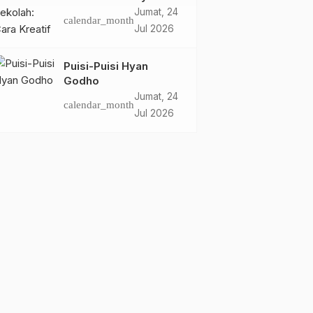
Bambu Lingkungan
Jumat, 24
calendar_month
Lestari Rayakan Hari
Jul 2026
Anak Nasional di
Wolowea
Puisi-Puisi Hyan
Godho
Jumat, 24
calendar_month
Jul 2026