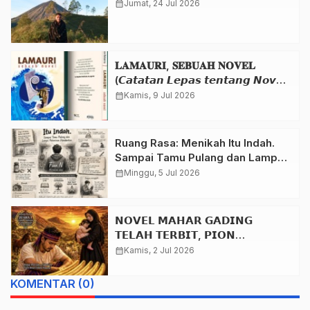
calendar_month
Jumat, 24 Jul 2026
𝐋𝐀𝐌𝐀𝐔𝐑𝐈, 𝐒𝐄𝐁𝐔𝐀𝐇 𝐍𝐎𝐕𝐄𝐋
(𝘾𝙖𝙩𝙖𝙩𝙖𝙣 𝙇𝙚𝙥𝙖𝙨 𝙩𝙚𝙣𝙩𝙖𝙣𝙜 𝙉𝙤𝙫𝙚𝙡
𝙆𝙚𝙙𝙪𝙖 𝙁𝙞𝙣𝙘𝙚 𝘽𝙖𝙩𝙖𝙤𝙣𝙖)
calendar_month
Kamis, 9 Jul 2026
Ruang Rasa: Menikah Itu Indah.
Sampai Tamu Pulang dan Lampu
Pelaminan Dipadamkan.
calendar_month
Minggu, 5 Jul 2026
𝗡𝗢𝗩𝗘𝗟 𝗠𝗔𝗛𝗔𝗥 𝗚𝗔𝗗𝗜𝗡𝗚
𝗧𝗘𝗟𝗔𝗛 𝗧𝗘𝗥𝗕𝗜𝗧, 𝗣𝗜𝗢𝗡
𝗥𝗔𝗧𝗨𝗟𝗢𝗟𝗟𝗬 𝗨𝗦𝗨𝗡𝗚 𝗕𝗨𝗗𝗔𝗬𝗔
calendar_month
Kamis, 2 Jul 2026
𝗕𝗘𝗟𝗜𝗦 𝗟𝗔𝗠𝗔𝗛𝗢𝗟𝗢𝗧
KOMENTAR (0)