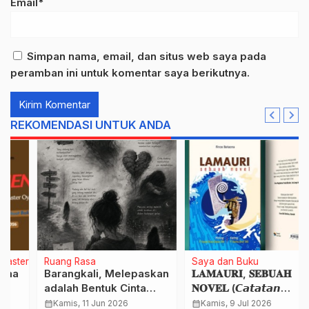
Email*
Simpan nama, email, dan situs web saya pada
peramban ini untuk komentar saya berikutnya.
REKOMENDASI UNTUK ANDA
rOyen
Ruang Rasa
Saya dan Buku
Barangkali, Melepaskan
𝐋𝐀𝐌𝐀𝐔𝐑𝐈, 𝐒𝐄𝐁𝐔𝐀𝐇
adalah Bentuk Cinta
𝐍𝐎𝐕𝐄𝐋 (𝘾𝙖𝙩𝙖𝙩𝙖𝙣
yang Paling Dewasa
𝙇𝙚𝙥𝙖𝙨 𝙩𝙚𝙣𝙩𝙖𝙣𝙜 𝙉𝙤𝙫𝙚𝙡
calendar_month
Kamis, 11 Jun 2026
calendar_month
Kamis, 9 Jul 2026