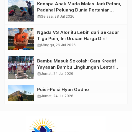
Kenapa Anak Muda Malas Jadi Petani,
Padahal Peluang Dunia Pertanian
Menjanjikan?
calendar_month
Selasa, 28 Jul 2026
Ngada VS Alor itu Lebih dari Sekadar
Tiga Poin, Ini Urusan Harga Diri!
calendar_month
Minggu, 26 Jul 2026
Bambu Masuk Sekolah: Cara Kreatif
Yayasan Bambu Lingkungan Lestari
Rayakan Hari Anak Nasional di
calendar_month
Jumat, 24 Jul 2026
Wolowea
Puisi-Puisi Hyan Godho
calendar_month
Jumat, 24 Jul 2026