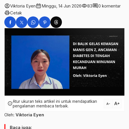
account_circle
calendar_month
visibility
comment
Viktoria Eyen
Minggu, 14 Jun 2026
83
0 komentar
print
Cetak
Atur ukuran teks artikel ini untuk mendapatkan
text_increase
info
text_decrease
pengalaman membaca terbaik.
Oleh:
Viktoria Eyen
Baca juga: