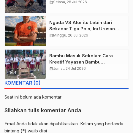
Pertanian Menjanjikan?
calendar_month
Selasa, 28 Jul 2026
Ngada VS Alor itu Lebih dari
Sekadar Tiga Poin, Ini Urusan
Harga Diri!
calendar_month
Minggu, 26 Jul 2026
Bambu Masuk Sekolah: Cara
Kreatif Yayasan Bambu
Lingkungan Lestari Rayakan Hari
calendar_month
Jumat, 24 Jul 2026
photo_camera
1
Anak Nasional di Wolowea
KOMENTAR (0)
Saat ini belum ada komentar
Silahkan tulis komentar Anda
Email Anda tidak akan dipublikasikan. Kolom yang bertanda
bintang (*) wajib diisi