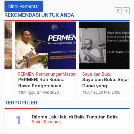
REKOMENDASI UNTUK ANDA
rOyen
Saya dan Buku
PERMEN_PermenunganMasterO
Saya dan Buku: Sejarah
PERMEN: Kenaikan
Dunia yang
Yesus: Jaminan Bagi
Disembunyikan Karya
Gereja, Rumah Tangga
calendar_month
Jumat, 29 Mei 2026
calendar_month
Kamis, 14 Mei 2026
Jonathan Black
dalam Mencapai
TERPOPULER
Kemuliaan, Edisi Hari
Raya Kenaikan Tuhan,
Dilema Laki-laki di Balik Tuntutan Belis
14 Mei 2026
Sudut Pandang