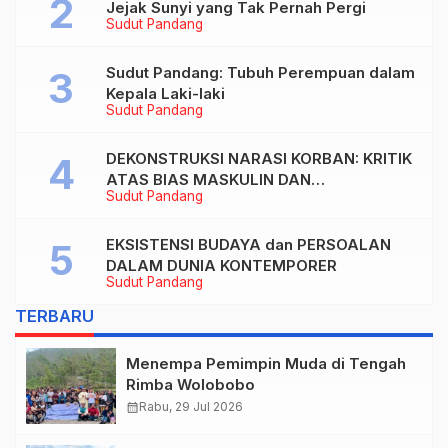
Jejak Sunyi yang Tak Pernah Pergi
Sudut Pandang
Sudut Pandang: Tubuh Perempuan dalam
Kepala Laki-laki
Sudut Pandang
DEKONSTRUKSI NARASI KORBAN: KRITIK
ATAS BIAS MASKULIN DAN
Sudut Pandang
OBJEKTIVIKASI PEREMPUAN DALAM
ARTIKEL “DILEMA LAKI-LAKI DI BALIK
TUNTUTAN BELIS” KARYA AGUSTINUS
EKSISTENSI BUDAYA dan PERSOALAN
S. SASMITA
DALAM DUNIA KONTEMPORER
Sudut Pandang
TERBARU
Menempa Pemimpin Muda di Tengah
Rimba Wolobobo
calendar_month
Rabu, 29 Jul 2026