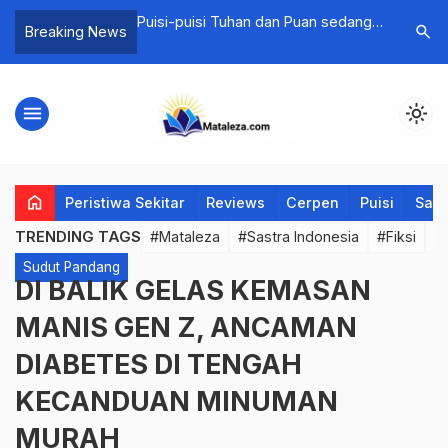
DAYA dan
Puisi-puisi Tuhan dan Puan sedang
32 Siswa
search
Breaking News
LAM DUNIA
Online, Tak Semua Harus Tentang
Dibekali 
Kita, Tentang Jalan
dan Karya
menu
light_mode
home
Peristiwa Sekitar
Reviews
Cerpen
Puisi
Saya
TRENDING TAGS
#Mataleza
#Sastra Indonesia
#Fiksi
#
Sudut Pandang
DI BALIK GELAS KEMASAN
MANIS GEN Z, ANCAMAN
DIABETES DI TENGAH
KECANDUAN MINUMAN
MURAH