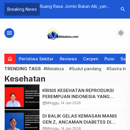
SMAN 1 Jerebuu
Ruang Rasa: Jomlo Bukan Aib, yang
Puisi-Pui
search
Breaking News
pinan, Jurnalistik,
Aib Itu Memaksa Semua Orang
Ilmiah
Hidup dengan Cara yang Sama
menu
light_mode
home
Peristiwa Sekitar
Reviews
Cerpen
Puisi
Saya
TRENDING TAGS
#Mataleza
#Sudut pandang
#Sastra Ind
Kesehatan
KRISIS KESEHATAN REPRODUKSI
PEREMPUAN INDONESIA YANG
MASIH TERABAIKAN
calendar_month
Minggu, 14 Jun 2026
DI BALIK GELAS KEMASAN MANIS
GEN Z, ANCAMAN DIABETES DI
TENGAH KECANDUAN MINUMAN
calendar_month
Minggu, 14 Jun 2026