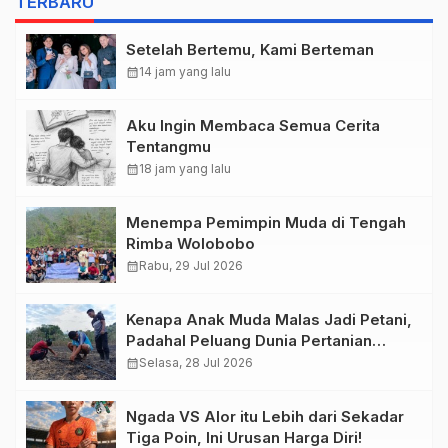
TERBARU
Setelah Bertemu, Kami Berteman
calendar_month
14 jam yang lalu
Aku Ingin Membaca Semua Cerita
Tentangmu
calendar_month
18 jam yang lalu
Menempa Pemimpin Muda di Tengah
Rimba Wolobobo
calendar_month
Rabu, 29 Jul 2026
Kenapa Anak Muda Malas Jadi Petani,
Padahal Peluang Dunia Pertanian
Menjanjikan?
calendar_month
Selasa, 28 Jul 2026
Ngada VS Alor itu Lebih dari Sekadar
Tiga Poin, Ini Urusan Harga Diri!