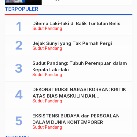
MURAH
TERPOPULER
Dilema Laki-laki di Balik Tuntutan Belis
Sudut Pandang
Jejak Sunyi yang Tak Pernah Pergi
Sudut Pandang
Sudut Pandang: Tubuh Perempuan dalam
Kepala Laki-laki
Sudut Pandang
DEKONSTRUKSI NARASI KORBAN: KRITIK
ATAS BIAS MASKULIN DAN
Sudut Pandang
OBJEKTIVIKASI PEREMPUAN DALAM
ARTIKEL “DILEMA LAKI-LAKI DI BALIK
TUNTUTAN BELIS” KARYA AGUSTINUS
EKSISTENSI BUDAYA dan PERSOALAN
S. SASMITA
DALAM DUNIA KONTEMPORER
Sudut Pandang