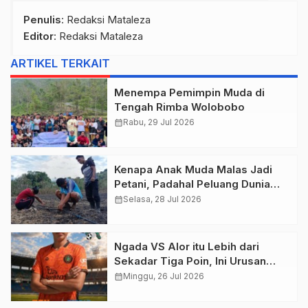
Penulis
: Redaksi Mataleza
Editor
: Redaksi Mataleza
ARTIKEL TERKAIT
Menempa Pemimpin Muda di
Tengah Rimba Wolobobo
calendar_month
Rabu, 29 Jul 2026
Kenapa Anak Muda Malas Jadi
Petani, Padahal Peluang Dunia
Pertanian Menjanjikan?
calendar_month
Selasa, 28 Jul 2026
Ngada VS Alor itu Lebih dari
Sekadar Tiga Poin, Ini Urusan
Harga Diri!
calendar_month
Minggu, 26 Jul 2026