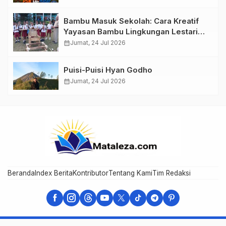
Bambu Masuk Sekolah: Cara Kreatif
Yayasan Bambu Lingkungan Lestari
Rayakan Hari Anak Nasional di
calendar_month
Jumat, 24 Jul 2026
Wolowea
Puisi-Puisi Hyan Godho
calendar_month
Jumat, 24 Jul 2026
Beranda
Index Berita
Kontributor
Tentang Kami
Tim Redaksi