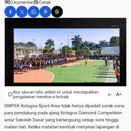
comment
print
0 komentar
Cetak
Atur ukuran teks artikel ini untuk mendapatkan
text_increase
info
text_decrease
pengalaman membaca terbaik.
SMPSK Kotagoa Sport Area tidak hanya dipadati sorak-sorai
para pendukung pada ajang Kotagoa Diamond Competition
antar Sekolah Dasar yang berlangsung setiap sore hingga
malam hari. Ketika matahari kembali menyinari lapangan di