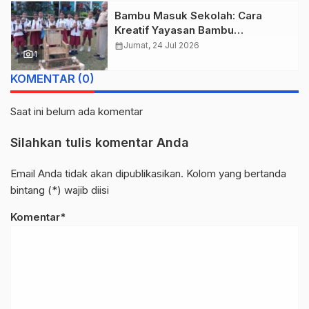
Bambu Masuk Sekolah: Cara
Kreatif Yayasan Bambu
Lingkungan Lestari Rayakan Hari
calendar_month
Jumat, 24 Jul 2026
photo_camera
1
Anak Nasional di Wolowea
KOMENTAR (0)
Saat ini belum ada komentar
Silahkan tulis komentar Anda
Email Anda tidak akan dipublikasikan. Kolom yang bertanda
bintang (*) wajib diisi
Komentar*