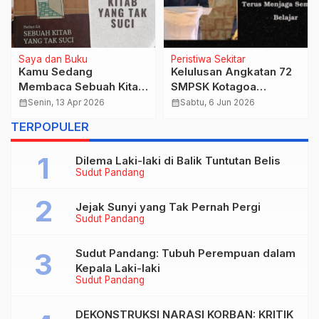
PERMEN_PermenunganMasterOyen
PERMEN_PermenunganMasterO
Permen edisi MINGGU 5
PERMEN Kasih: Tidak
PASKAH -03 MEI 2026 -
Ada Komunitas Tanpa
Sejalan dengan Katolik;
Komunikasi, Renungan
calendar_month
Minggu, 3 Mei 2026
calendar_month
Kamis, 7 Mei 2026
Searah dengan Kristus
Harian Katolik 7 Mei
…
TERPOPULER
2026
Dilema Laki-laki di Balik Tuntutan Belis
Sudut Pandang
Jejak Sunyi yang Tak Pernah Pergi
Sudut Pandang
Sudut Pandang: Tubuh Perempuan dalam
Kepala Laki-laki
Sudut Pandang
DEKONSTRUKSI NARASI KORBAN: KRITIK