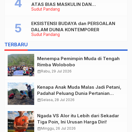
ATAS BIAS MASKULIN DAN
Sudut Pandang
OBJEKTIVIKASI PEREMPUAN DALAM
ARTIKEL “DILEMA LAKI-LAKI DI BALIK
TUNTUTAN BELIS” KARYA AGUSTINUS
EKSISTENSI BUDAYA dan PERSOALAN
S. SASMITA
DALAM DUNIA KONTEMPORER
Sudut Pandang
TERBARU
Menempa Pemimpin Muda di Tengah
Rimba Wolobobo
calendar_month
Rabu, 29 Jul 2026
Kenapa Anak Muda Malas Jadi Petani,
Padahal Peluang Dunia Pertanian
Menjanjikan?
calendar_month
Selasa, 28 Jul 2026
Ngada VS Alor itu Lebih dari Sekadar
Tiga Poin, Ini Urusan Harga Diri!
calendar_month
Minggu, 26 Jul 2026