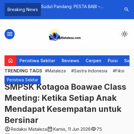
k Pernah
Sudut Pandang: PESTA BABI –
Messi Ada
search
Breaking News
an Rumah
YASINTA MOIWEND dan Dark
Pemain In
Psychology Para Babi yang
Terancam
menu
light_mode
home
Peristiwa Sekitar
Reviews
Cerpen
Puisi
Saya
TRENDING TAGS
#Mataleza
#Sastra Indonesia
#Fiksi
#
Peristiwa Sekitar
SMPSK Kotagoa Boawae Class
Meeting: Ketika Setiap Anak
Mendapat Kesempatan untuk
Bersinar
account_circle
calendar_month
visibility
Redaksi Mataleza
Kamis, 11 Jun 2026
75