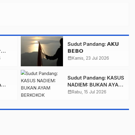
Sudut Pandang: 𝗔𝗞𝗨
r
𝗕𝗘𝗕𝗢
san
calendar_month
6
Kamis, 23 Jul 2026
Sudut Pandang: KASUS
m
NADIEM: BUKAN AYAM
g
BERKOKOK
calendar_month
Rabu, 15 Jul 2026
nting