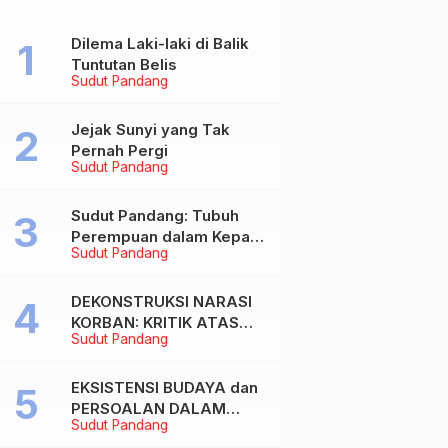
Dilema Laki-laki di Balik
Tuntutan Belis
Sudut Pandang
Jejak Sunyi yang Tak
Pernah Pergi
Sudut Pandang
Sudut Pandang: Tubuh
Perempuan dalam Kepala
Sudut Pandang
Laki-laki
DEKONSTRUKSI NARASI
KORBAN: KRITIK ATAS
Sudut Pandang
BIAS MASKULIN DAN
OBJEKTIVIKASI
PEREMPUAN DALAM
EKSISTENSI BUDAYA dan
ARTIKEL “DILEMA LAKI-
PERSOALAN DALAM
Sudut Pandang
LAKI DI BALIK TUNTUTAN
DUNIA KONTEMPORER