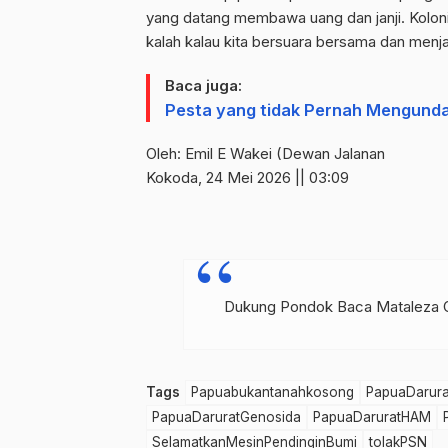
yang datang membawa uang dan janji. Koloni
kalah kalau kita bersuara bersama dan menj
Baca juga:
Pesta yang tidak Pernah Mengund
Oleh: Emil E Wakei (Dewan Jalanan
Kokoda, 24 Mei 2026 || 03:09
Dukung Pondok Baca Mataleza Ol
Tags
Papuabukantanahkosong
PapuaDarura
PapuaDaruratGenosida
PapuaDaruratHAM
SelamatkanMesinPendinginBumi
tolakPSN