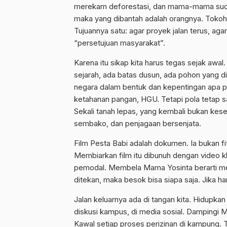
merekam deforestasi, dan mama-mama sudah 
maka yang dibantah adalah orangnya. Tokoh d
Tujuannya satu: agar proyek jalan terus, ag
“persetujuan masyarakat”.
Karena itu sikap kita harus tegas sejak awa
sejarah, ada batas dusun, ada pohon yang d
negara dalam bentuk dan kepentingan apa pun
ketahanan pangan, HGU. Tetapi pola tetap sama
Sekali tanah lepas, yang kembali bukan ke
sembako, dan penjagaan bersenjata.
Film Pesta Babi adalah dokumen. Ia bukan fit
Membiarkan film itu dibunuh dengan video kla
pemodal. Membela Mama Yosinta berarti memb
ditekan, maka besok bisa siapa saja. Jika ha
Jalan keluarnya ada di tangan kita. Hidupkan k
diskusi kampus, di media sosial. Dampingi Ma
Kawal setiap proses perizinan di kampung. T