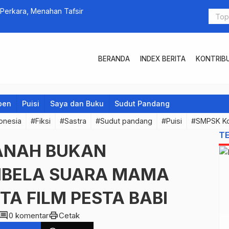
erkara, Menahan Tafsir
Sudut Panda
BERANDA
INDEX BERITA
KONTRIB
pen
Puisi
Saya dan Buku
Sudut Pandang
onesia
#Fiksi
#Sastra
#Sudut pandang
#Puisi
#SMPSK K
T
TANAH BUKAN
MBELA SUARA MAMA
TA FILM PESTA BABI
omment
print
0 komentar
Cetak