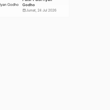
Wolowea
Godho
calendar_month
Jumat, 24 Jul 2026