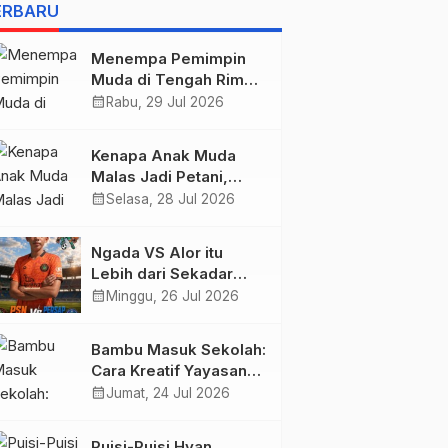
BELIS” KARYA
ERBARU
AGUSTINUS S. SASMITA
Menempa Pemimpin
Muda di Tengah Rimba
Wolobobo
calendar_month
Rabu, 29 Jul 2026
Kenapa Anak Muda
Malas Jadi Petani,
Padahal Peluang Dunia
calendar_month
Selasa, 28 Jul 2026
Pertanian Menjanjikan?
Ngada VS Alor itu
Lebih dari Sekadar
Tiga Poin, Ini Urusan
calendar_month
Minggu, 26 Jul 2026
Harga Diri!
Bambu Masuk Sekolah:
Cara Kreatif Yayasan
Bambu Lingkungan
calendar_month
Jumat, 24 Jul 2026
Lestari Rayakan Hari
Anak Nasional di
Puisi-Puisi Hyan