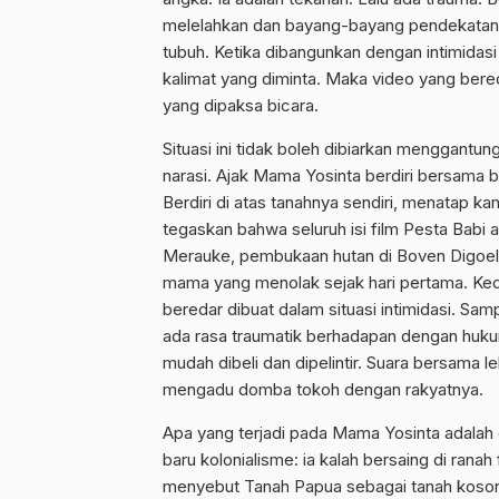
melelahkan dan bayang-bayang pendekatan mili
tubuh. Ketika dibangunkan dengan intimidas
kalimat yang diminta. Maka video yang bered
yang dipaksa bicara.
Situasi ini tidak boleh dibiarkan menggantu
narasi. Ajak Mama Yosinta berdiri bersama 
Berdiri di atas tanahnya sendiri, menatap k
tegaskan bahwa seluruh isi film Pesta Babi 
Merauke, pembukaan hutan di Boven Digoel,
mama yang menolak sejak hari pertama. Ked
beredar dibuat dalam situasi intimidasi. S
ada rasa traumatik berhadapan dengan hukum
mudah dibeli dan dipelintir. Suara bersama l
mengadu domba tokoh dengan rakyatnya.
Apa yang terjadi pada Mama Yosinta adalah ce
baru kolonialisme: ia kalah bersaing di ranah 
menyebut Tanah Papua sebagai tanah koson