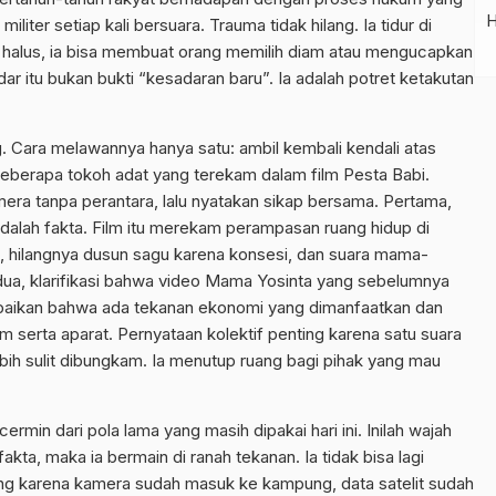
ter setiap kali bersuara. Trauma tidak hilang. Ia tidur di
i halus, ia bisa membuat orang memilih diam atau mengucapkan
ar itu bukan bukti “kesadaran baru”. Ia adalah potret ketakutan
ng. Cara melawannya hanya satu: ambil kembali kendali atas
beberapa tokoh adat yang terekam dalam film Pesta Babi.
amera tanpa perantara, lalu nyatakan sikap bersama. Pertama,
adalah fakta. Film itu merekam perampasan ruang hidup di
 hilangnya dusun sagu karena konsesi, dan suara mama-
ua, klarifikasi bahwa video Mama Yosinta yang sebelumnya
ampaikan bahwa ada tekanan ekonomi yang dimanfaatkan dan
 serta aparat. Pernyataan kolektif penting karena satu suara
ebih sulit dibungkam. Ia menutup ruang bagi pihak yang mau
rmin dari pola lama yang masih dipakai hari ini. Inilah wajah
fakta, maka ia bermain di ranah tekanan. Ia tidak bisa lagi
g karena kamera sudah masuk ke kampung, data satelit sudah