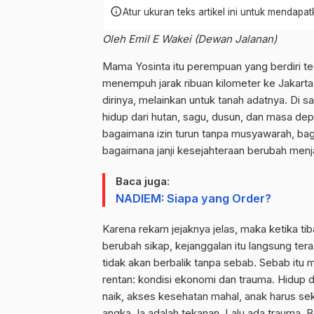
info
Atur ukuran teks artikel ini untuk mendap
Oleh Emil E Wakei (Dewan Jalanan)
Mama Yosinta itu perempuan yang berdiri teg
menempuh jarak ribuan kilometer ke Jakarta
dirinya, melainkan untuk tanah adatnya. Di 
hidup dari hutan, sagu, dusun, dan masa depa
bagaimana izin turun tanpa musyawarah, ba
bagaimana janji kesejahteraan berubah menj
Baca juga:
NADIEM: Siapa yang Order?
Karena rekam jejaknya jelas, maka ketika 
berubah sikap, kejanggalan itu langsung ter
tidak akan berbalik tanpa sebab. Sebab itu 
rentan: kondisi ekonomi dan trauma. Hidup 
naik, akses kesehatan mahal, anak harus se
angka. Ia adalah tekanan. Lalu ada trauma