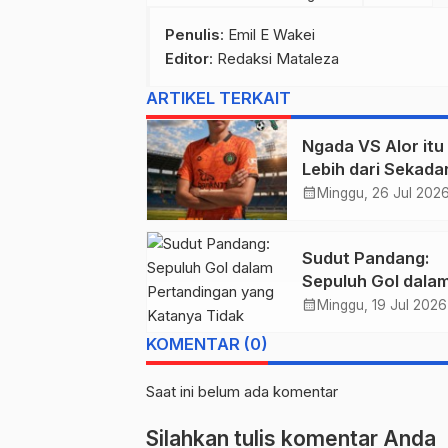
Penulis
: Emil E Wakei
Editor
: Redaksi Mataleza
ARTIKEL TERKAIT
Ngada VS Alor itu
Lebih dari Sekada
Tiga Poin, Ini Uru
calendar_month
Minggu, 26 Jul 202
Harga Diri!
Sudut Pandang:
Sepuluh Gol dala
Pertandingan yan
calendar_month
Minggu, 19 Jul 2026
Katanya Tidak Pe
KOMENTAR (0)
Saat ini belum ada komentar
Silahkan tulis komentar Anda