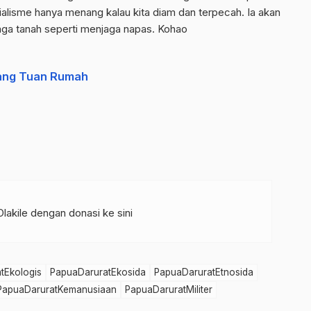
alisme hanya menang kalau kita diam dan terpecah. Ia akan
aga tanah seperti menjaga napas. Kohao
ang Tuan Rumah
akile dengan donasi ke sini
tEkologis
PapuaDaruratEkosida
PapuaDaruratEtnosida
PapuaDaruratKemanusiaan
PapuaDaruratMiliter