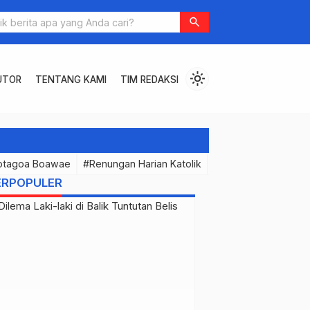
ng: Kritik Terhadap Ruang Publik Indonesia
search
light_mode
UTOR
TENTANG KAMI
TIM REDAKSI
otagoa Boawae
#Renungan Harian Katolik
#PermenunganMast
ERPOPULER