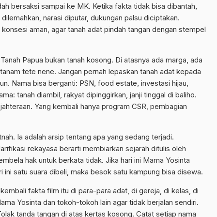
bersaksi sampai ke MK. Ketika fakta tidak bisa dibantah,
ilemahkan, narasi diputar, dukungan palsu diciptakan.
ar konsesi aman, agar tanah adat pindah tangan dengan stempel
l. Tanah Papua bukan tanah kosong. Di atasnya ada marga, ada
itanam tete nene. Jangan pernah lepaskan tanah adat kepada
. Nama bisa berganti: PSN, food estate, investasi hijau,
: tanah diambil, rakyat dipinggirkan, janji tinggal di baliho.
sejahteraan. Yang kembali hanya program CSR, pembagian
nah. Ia adalah arsip tentang apa yang sedang terjadi.
rifikasi rekayasa berarti membiarkan sejarah ditulis oleh
ela hak untuk berkata tidak. Jika hari ini Mama Yosinta
ri ini satu suara dibeli, maka besok satu kampung bisa disewa.
embali fakta film itu di para-para adat, di gereja, di kelas, di
ma Yosinta dan tokoh-tokoh lain agar tidak berjalan sendiri.
olak tanda tangan di atas kertas kosong. Catat setiap nama