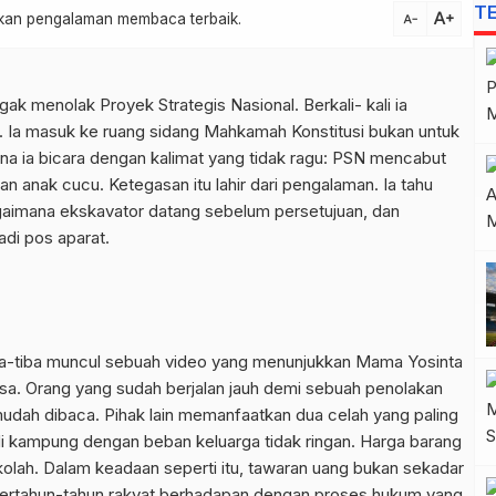
T
text_increase
atkan pengalaman membaca terbaik.
text_decrease
ak menolak Proyek Strategis Nasional. Berkali- kali ia
. Ia masuk ke ruang sidang Mahkamah Konstitusi bukan untuk
sana ia bicara dengan kalimat yang tidak ragu: PSN mencabut
n anak cucu. Ketegasan itu lahir dari pengalaman. Ia tahu
gaimana ekskavator datang sebelum persetujuan, dan
adi pos aparat.
tiba-tiba muncul sebuah video yang menunjukkan Mama Yosinta
asa. Orang yang sudah berjalan jauh demi sebuah penolakan
mudah dibaca. Pihak lain memanfaatkan dua celah yang paling
di kampung dengan beban keluarga tidak ringan. Harga barang
kolah. Dalam keadaan seperti itu, tawaran uang bukan sekadar
. Bertahun-tahun rakyat berhadapan dengan proses hukum yang