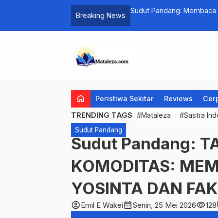
Sudut Pandang: Membaca P
Breaking News
home
Peristiwa Sekitar
Reviews
Cer
TRENDING TAGS
#Mataleza
#Sastra Ind
Sudut Pandang
Sudut Pandang: 
KOMODITAS: ME
YOSINTA DAN FAK
account_circle
calendar_month
visibility
c
Emil E Wakei
Senin, 25 Mei 2026
128