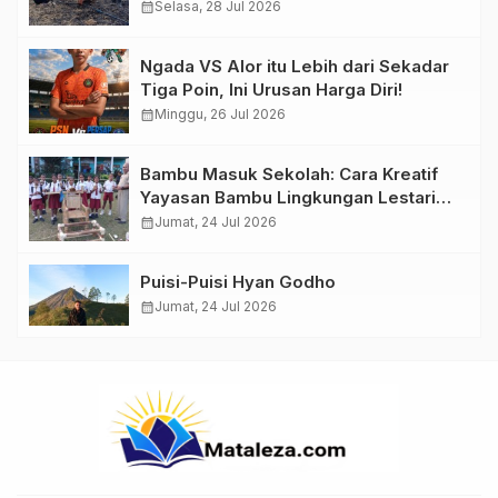
Menjanjikan?
calendar_month
Selasa, 28 Jul 2026
Ngada VS Alor itu Lebih dari Sekadar
Tiga Poin, Ini Urusan Harga Diri!
calendar_month
Minggu, 26 Jul 2026
Bambu Masuk Sekolah: Cara Kreatif
Yayasan Bambu Lingkungan Lestari
Rayakan Hari Anak Nasional di
calendar_month
Jumat, 24 Jul 2026
Wolowea
Puisi-Puisi Hyan Godho
calendar_month
Jumat, 24 Jul 2026