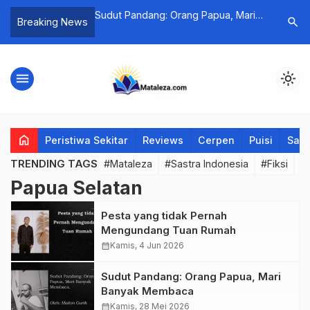
atisme yang
Sudut Pandang: Orang Papua, Mari
Ruang Ra
search
Breaking News
aban atas
Banyak Membaca
Bertahan
anus Tay
menu
light_mode
home
Peristiwa Sekitar
Reviews
Cerpen
Puisi
Saya
TRENDING TAGS
#Mataleza
#Sastra Indonesia
#Fiksi
#
Papua Selatan
Pesta yang tidak Pernah
Mengundang Tuan Rumah
calendar_month
Kamis, 4 Jun 2026
Sudut Pandang: Orang Papua, Mari
Banyak Membaca
calendar_month
Kamis, 28 Mei 2026