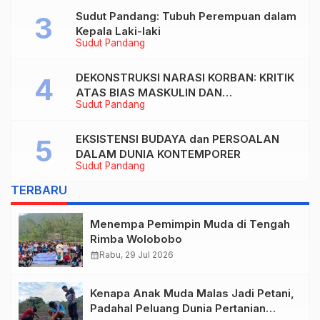
Sudut Pandang: Tubuh Perempuan dalam
Kepala Laki-laki
Sudut Pandang
DEKONSTRUKSI NARASI KORBAN: KRITIK
ATAS BIAS MASKULIN DAN
Sudut Pandang
OBJEKTIVIKASI PEREMPUAN DALAM
ARTIKEL “DILEMA LAKI-LAKI DI BALIK
TUNTUTAN BELIS” KARYA AGUSTINUS
EKSISTENSI BUDAYA dan PERSOALAN
S. SASMITA
DALAM DUNIA KONTEMPORER
Sudut Pandang
TERBARU
Menempa Pemimpin Muda di Tengah
Rimba Wolobobo
calendar_month
Rabu, 29 Jul 2026
Kenapa Anak Muda Malas Jadi Petani,
Padahal Peluang Dunia Pertanian