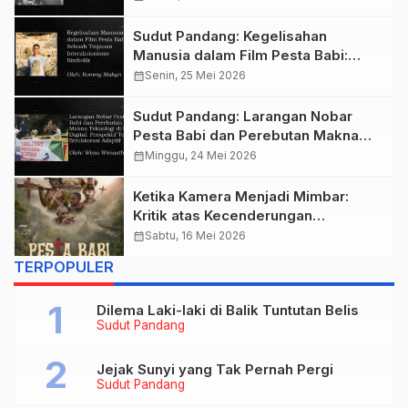
Sudut Pandang: Kegelisahan
Manusia dalam Film Pesta Babi:
Sebuah Tinjauan Interaksionisme
calendar_month
Senin, 25 Mei 2026
Simbolik
Sudut Pandang: Larangan Nobar
Pesta Babi dan Perebutan Makna
Teknologi di Era Digital: Perspektif
calendar_month
Minggu, 24 Mei 2026
Teori Strukturasi Adaptif
Ketika Kamera Menjadi Mimbar:
Kritik atas Kecenderungan
Propagandis dalam Film seperti
calendar_month
Sabtu, 16 Mei 2026
Pesta Babi
TERPOPULER
Dilema Laki-laki di Balik Tuntutan Belis
Sudut Pandang
Jejak Sunyi yang Tak Pernah Pergi
Sudut Pandang