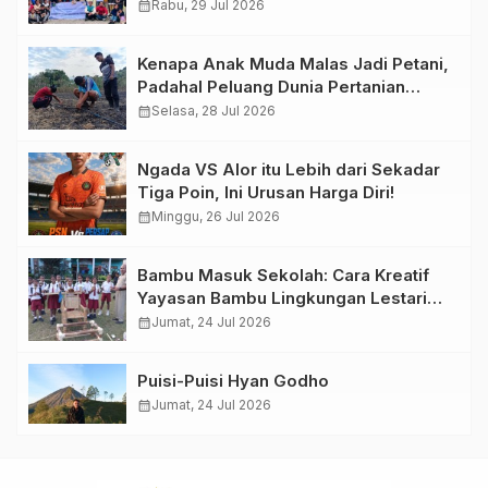
calendar_month
Rabu, 29 Jul 2026
Kenapa Anak Muda Malas Jadi Petani,
Padahal Peluang Dunia Pertanian
Menjanjikan?
calendar_month
Selasa, 28 Jul 2026
Ngada VS Alor itu Lebih dari Sekadar
Tiga Poin, Ini Urusan Harga Diri!
calendar_month
Minggu, 26 Jul 2026
Bambu Masuk Sekolah: Cara Kreatif
Yayasan Bambu Lingkungan Lestari
Rayakan Hari Anak Nasional di
calendar_month
Jumat, 24 Jul 2026
Wolowea
Puisi-Puisi Hyan Godho
calendar_month
Jumat, 24 Jul 2026