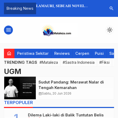
tika Kepercayaan
𝐋𝐀𝐌𝐀𝐔𝐑𝐈, 𝐒𝐄𝐁𝐔𝐀𝐇 𝐍𝐎𝐕𝐄𝐋
Beny K. H
search
Breaking News
ah
(𝘾𝙖𝙩𝙖𝙩𝙖𝙣 𝙇𝙚𝙥𝙖𝙨 𝙩𝙚𝙣𝙩𝙖𝙣𝙜 𝙉𝙤𝙫𝙚𝙡
Menakut
𝙆𝙚𝙙𝙪𝙖 𝙁𝙞𝙣𝙘𝙚 𝘽𝙖𝙩𝙖𝙤𝙣𝙖)
menu
light_mode
home
Peristiwa Sekitar
Reviews
Cerpen
Puisi
Saya
TRENDING TAGS
#Mataleza
#Sastra Indonesia
#Fiksi
#
UGM
Sudut Pandang: Merawat Nalar di
Tengah Kemarahan
calendar_month
Sabtu, 20 Jun 2026
TERPOPULER
Dilema Laki-laki di Balik Tuntutan Belis