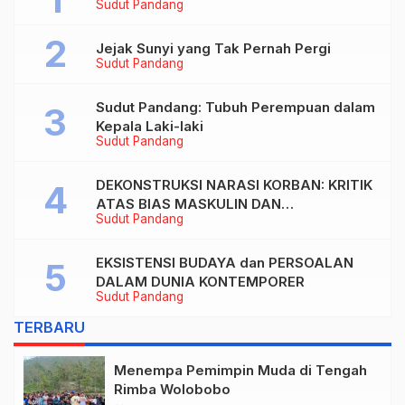
Sudut Pandang
Jejak Sunyi yang Tak Pernah Pergi
Sudut Pandang
Sudut Pandang: Tubuh Perempuan dalam
Kepala Laki-laki
Sudut Pandang
DEKONSTRUKSI NARASI KORBAN: KRITIK
ATAS BIAS MASKULIN DAN
Sudut Pandang
OBJEKTIVIKASI PEREMPUAN DALAM
ARTIKEL “DILEMA LAKI-LAKI DI BALIK
TUNTUTAN BELIS” KARYA AGUSTINUS
EKSISTENSI BUDAYA dan PERSOALAN
S. SASMITA
DALAM DUNIA KONTEMPORER
Sudut Pandang
TERBARU
Menempa Pemimpin Muda di Tengah
Rimba Wolobobo