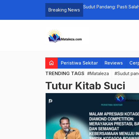
Sudut Pandang: Pasti Sala
Breaking News
Rp78 Ribu
home
Peristiwa Sekitar
Reviews
Cer
TRENDING TAGS
#Mataleza
#Sudut pa
Tutur Kitab Suci