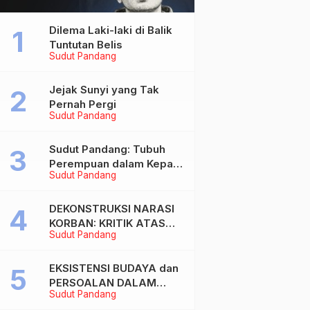
Dilema Laki-laki di Balik
Tuntutan Belis
Sudut Pandang
Jejak Sunyi yang Tak
Pernah Pergi
Sudut Pandang
Sudut Pandang: Tubuh
Perempuan dalam Kepala
Sudut Pandang
Laki-laki
DEKONSTRUKSI NARASI
KORBAN: KRITIK ATAS
Sudut Pandang
BIAS MASKULIN DAN
OBJEKTIVIKASI
PEREMPUAN DALAM
EKSISTENSI BUDAYA dan
ARTIKEL “DILEMA LAKI-
PERSOALAN DALAM
Sudut Pandang
LAKI DI BALIK TUNTUTAN
DUNIA KONTEMPORER