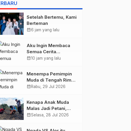
BELIS” KARYA
ERBARU
AGUSTINUS S. SASMITA
Setelah Bertemu, Kami
Berteman
calendar_month
6 jam yang lalu
Aku Ingin Membaca
Semua Cerita
Tentangmu
calendar_month
10 jam yang lalu
Menempa Pemimpin
Muda di Tengah Rimba
Wolobobo
calendar_month
Rabu, 29 Jul 2026
Kenapa Anak Muda
Malas Jadi Petani,
Padahal Peluang Dunia
calendar_month
Selasa, 28 Jul 2026
Pertanian Menjanjikan?
Ngada VS Alor itu