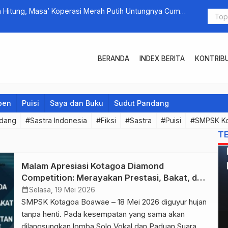
h Hitung, Masa’ Koperasi Merah Putih Untungnya Cuma
Ketika Kam
Film sepert
BERANDA
INDEX BERITA
KONTRIB
pen
Puisi
Saya dan Buku
Sudut Pandang
ndang
#Sastra Indonesia
#Fiksi
#Sastra
#Puisi
#SMPSK K
T
Malam Apresiasi Kotagoa Diamond
Competition: Merayakan Prestasi, Bakat, dan
Semangat Kebersamaan Menuju Intan SMPSK
calendar_month
Selasa, 19 Mei 2026
Kotagoa Boawae
SMPSK Kotagoa Boawae – 18 Mei 2026 diguyur hujan
tanpa henti. Pada kesempatan yang sama akan
dilangsungkan lomba Solo Vokal dan Paduan Suara