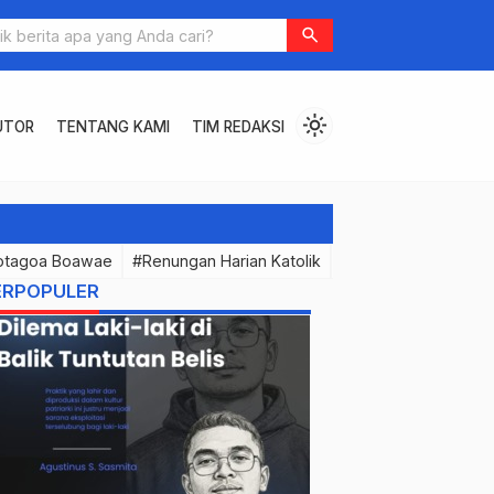
era Menjadi Mimbar: Kritik atas Kecenderungan Propagandis dalam
search
i Pesta Babi
light_mode
UTOR
TENTANG KAMI
TIM REDAKSI
otagoa Boawae
#Renungan Harian Katolik
#PermenunganMast
ERPOPULER