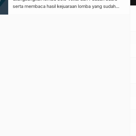
serta membaca hasil kejuaraan lomba yang sudah
dilaksanakan pada minggu-minggu sebelumnya. Para
peserta pun berdatangan di tengah hujan yang rintik-
rintik manja. Ada pun orang tua juga ikut menyaksikan
malam penuh rasa penasaran […]