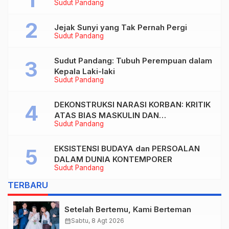
Sudut Pandang
Jejak Sunyi yang Tak Pernah Pergi
Sudut Pandang
Sudut Pandang: Tubuh Perempuan dalam
Kepala Laki-laki
Sudut Pandang
DEKONSTRUKSI NARASI KORBAN: KRITIK
ATAS BIAS MASKULIN DAN
Sudut Pandang
OBJEKTIVIKASI PEREMPUAN DALAM
ARTIKEL “DILEMA LAKI-LAKI DI BALIK
TUNTUTAN BELIS” KARYA AGUSTINUS
EKSISTENSI BUDAYA dan PERSOALAN
S. SASMITA
DALAM DUNIA KONTEMPORER
Sudut Pandang
TERBARU
Setelah Bertemu, Kami Berteman
calendar_month
Sabtu, 8 Agt 2026