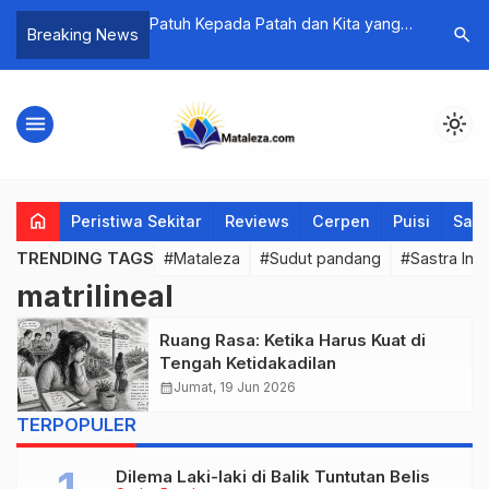
italitas dan Krisis
Patuh Kepada Patah dan Kita yang
Penggali
search
Breaking News
 Seksual Digital:
Selalu Tumbuh Setelahnya
Lalu-Men
tif Harold D.
menu
light_mode
home
Peristiwa Sekitar
Reviews
Cerpen
Puisi
Saya
TRENDING TAGS
#Mataleza
#Sudut pandang
#Sastra Ind
matrilineal
Ruang Rasa: Ketika Harus Kuat di
Tengah Ketidakadilan
calendar_month
Jumat, 19 Jun 2026
TERPOPULER
Dilema Laki-laki di Balik Tuntutan Belis