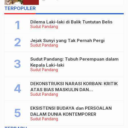
TERPOPULER
Dilema Laki-laki di Balik Tuntutan Belis
Sudut Pandang
Jejak Sunyi yang Tak Pernah Pergi
Sudut Pandang
Sudut Pandang: Tubuh Perempuan dalam
Kepala Laki-laki
Sudut Pandang
DEKONSTRUKSI NARASI KORBAN: KRITIK
ATAS BIAS MASKULIN DAN
Sudut Pandang
OBJEKTIVIKASI PEREMPUAN DALAM
ARTIKEL “DILEMA LAKI-LAKI DI BALIK
TUNTUTAN BELIS” KARYA AGUSTINUS
EKSISTENSI BUDAYA dan PERSOALAN
S. SASMITA
DALAM DUNIA KONTEMPORER
Sudut Pandang