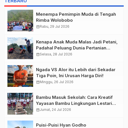
TERBARU
Menempa Pemimpin Muda di Tengah
Rimba Wolobobo
calendar_month
Rabu, 29 Jul 2026
Kenapa Anak Muda Malas Jadi Petani,
Padahal Peluang Dunia Pertanian
Menjanjikan?
calendar_month
Selasa, 28 Jul 2026
Ngada VS Alor itu Lebih dari Sekadar
Tiga Poin, Ini Urusan Harga Diri!
calendar_month
Minggu, 26 Jul 2026
Bambu Masuk Sekolah: Cara Kreatif
Yayasan Bambu Lingkungan Lestari
Rayakan Hari Anak Nasional di
calendar_month
Jumat, 24 Jul 2026
Wolowea
Puisi-Puisi Hyan Godho