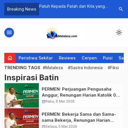
NG NASIB
Patuh Kepada Patah dan Kita yang
Puisi-pui
search
Breaking News
Selalu Tumbuh Setelahnya
Online, 
Kita, Ten
menu
light_mode
home
Peristiwa Sekitar
Reviews
Cerpen
Puisi
Saya
TRENDING TAGS
#Mataleza
#Sastra Indonesia
#Fiksi
#
Inspirasi Batin
PERMEN: Perjuangan Pengusaha
Anggur, Renungan Harian Katolik 06
Mei 2026
calendar_month
Rabu, 6 Mei 2026
PERMEN: Bekerja Sama dan Sama-
sama Bekerja, Renungan Harian
Katolik 05 Mei 2026
calendar_month
Selasa, 5 Mei 2026