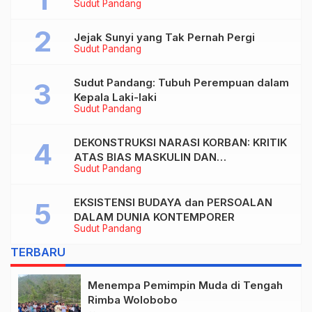
Sudut Pandang
Jejak Sunyi yang Tak Pernah Pergi
Sudut Pandang
Sudut Pandang: Tubuh Perempuan dalam
Kepala Laki-laki
Sudut Pandang
DEKONSTRUKSI NARASI KORBAN: KRITIK
ATAS BIAS MASKULIN DAN
Sudut Pandang
OBJEKTIVIKASI PEREMPUAN DALAM
ARTIKEL “DILEMA LAKI-LAKI DI BALIK
TUNTUTAN BELIS” KARYA AGUSTINUS
EKSISTENSI BUDAYA dan PERSOALAN
S. SASMITA
DALAM DUNIA KONTEMPORER
Sudut Pandang
TERBARU
Menempa Pemimpin Muda di Tengah
Rimba Wolobobo