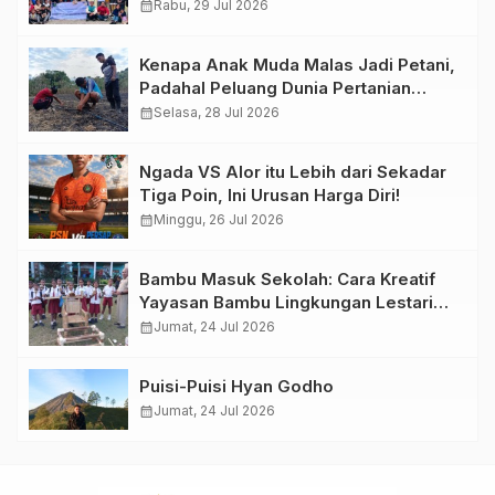
calendar_month
Rabu, 29 Jul 2026
Kenapa Anak Muda Malas Jadi Petani,
Padahal Peluang Dunia Pertanian
Menjanjikan?
calendar_month
Selasa, 28 Jul 2026
Ngada VS Alor itu Lebih dari Sekadar
Tiga Poin, Ini Urusan Harga Diri!
calendar_month
Minggu, 26 Jul 2026
Bambu Masuk Sekolah: Cara Kreatif
Yayasan Bambu Lingkungan Lestari
Rayakan Hari Anak Nasional di
calendar_month
Jumat, 24 Jul 2026
Wolowea
Puisi-Puisi Hyan Godho
calendar_month
Jumat, 24 Jul 2026