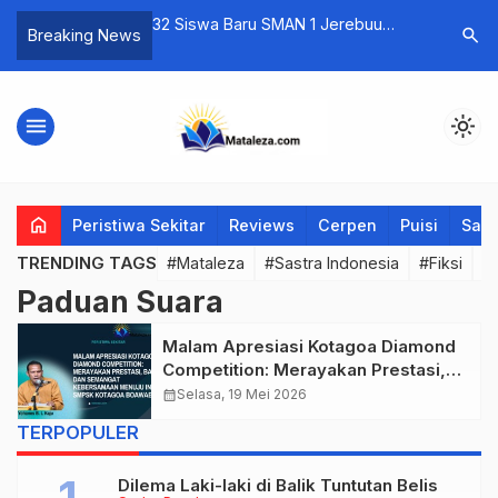
 Persinga dan Alarm
32 Siswa Baru SMAN 1 Jerebuu
Puisi-pui
search
Breaking News
Jaramasi Menuju
Dibekali Kepemimpinan, Jurnalistik,
Menyebut
inal
dan Karya Tulis Ilmiah
Bernama, 
menu
light_mode
home
Peristiwa Sekitar
Reviews
Cerpen
Puisi
Saya
TRENDING TAGS
#Mataleza
#Sastra Indonesia
#Fiksi
#
Paduan Suara
Malam Apresiasi Kotagoa Diamond
Competition: Merayakan Prestasi,
Bakat, dan Semangat Kebersamaan
calendar_month
Selasa, 19 Mei 2026
Menuju Intan SMPSK Kotagoa
TERPOPULER
Boawae
Dilema Laki-laki di Balik Tuntutan Belis