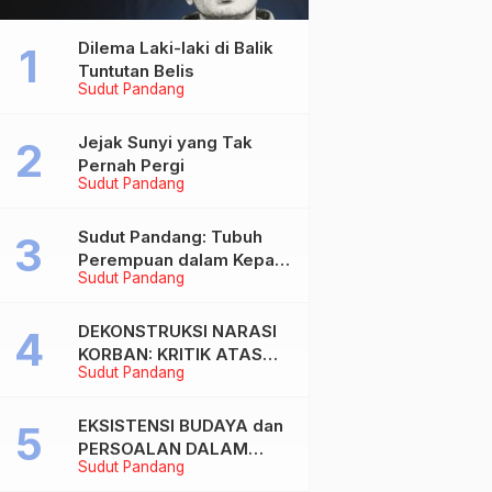
Dilema Laki-laki di Balik
Tuntutan Belis
Sudut Pandang
Jejak Sunyi yang Tak
Pernah Pergi
Sudut Pandang
Sudut Pandang: Tubuh
Perempuan dalam Kepala
Sudut Pandang
Laki-laki
DEKONSTRUKSI NARASI
KORBAN: KRITIK ATAS
Sudut Pandang
BIAS MASKULIN DAN
OBJEKTIVIKASI
PEREMPUAN DALAM
EKSISTENSI BUDAYA dan
ARTIKEL “DILEMA LAKI-
PERSOALAN DALAM
Sudut Pandang
LAKI DI BALIK TUNTUTAN
DUNIA KONTEMPORER