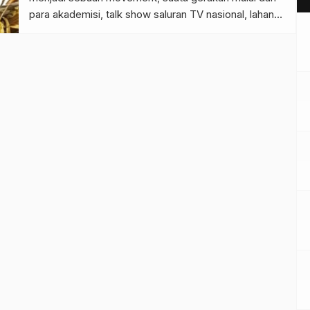
para akademisi, talk show saluran TV nasional, lahan
edukasi-promosi-monetisasi dari para pegiat sosial
media bahkan sampai level masyarakat akar rumput
(grass root). Namun semua gerakan massive ini
mendadak terguncang dengan video viral yang
berisikan kesaksian […]