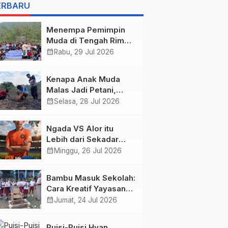
BELIS” KARYA
ERBARU
AGUSTINUS S. SASMITA
Menempa Pemimpin
Muda di Tengah Rimba
Wolobobo
calendar_month
Rabu, 29 Jul 2026
Kenapa Anak Muda
Malas Jadi Petani,
Padahal Peluang Dunia
calendar_month
Selasa, 28 Jul 2026
Pertanian Menjanjikan?
Ngada VS Alor itu
Lebih dari Sekadar
Tiga Poin, Ini Urusan
calendar_month
Minggu, 26 Jul 2026
Harga Diri!
Bambu Masuk Sekolah:
Cara Kreatif Yayasan
Bambu Lingkungan
calendar_month
Jumat, 24 Jul 2026
Lestari Rayakan Hari
Anak Nasional di
Puisi-Puisi Hyan