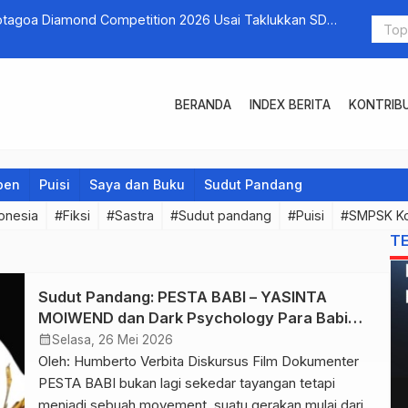
Kotagoa Diamond Competition 2026 Usai Taklukkan SDK
Wujudkan S
Perdana Wo
BERANDA
INDEX BERITA
KONTRIB
pen
Puisi
Saya dan Buku
Sudut Pandang
onesia
#Fiksi
#Sastra
#Sudut pandang
#Puisi
#SMPSK K
T
Sudut Pandang: PESTA BABI – YASINTA
MOIWEND dan Dark Psychology Para Babi
yang Terancam
calendar_month
Selasa, 26 Mei 2026
Oleh: Humberto Verbita Diskursus Film Dokumenter
PESTA BABI bukan lagi sekedar tayangan tetapi
menjadi sebuah movement, suatu gerakan mulai dari