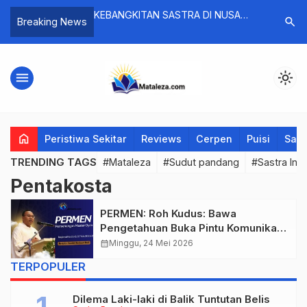
REGORIUS NGGADUNG
KEBANGKITAN SASTRA DI NUSA
Sudut Pan
search
Breaking News
TENGGARA TIMUR: DARI DIALOG
Makna Pel
SASTRAWAN KE RUANG IMAJINATIF
Analisis P
Lasswell
menu
light_mode
home
Peristiwa Sekitar
Reviews
Cerpen
Puisi
Saya
TRENDING TAGS
#Mataleza
#Sudut pandang
#Sastra Ind
Pentakosta
PERMEN: Roh Kudus: Bawa
Pengetahuan Buka Pintu Komunikasi,
Edisi Hari Raya Pentakosta
calendar_month
Minggu, 24 Mei 2026
TERPOPULER
Dilema Laki-laki di Balik Tuntutan Belis