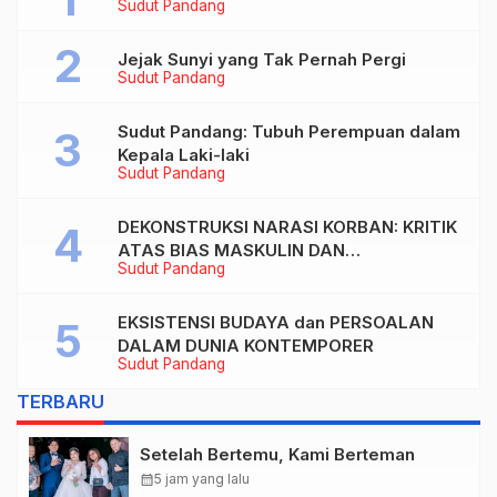
Sudut Pandang
Jejak Sunyi yang Tak Pernah Pergi
Sudut Pandang
Sudut Pandang: Tubuh Perempuan dalam
Kepala Laki-laki
Sudut Pandang
DEKONSTRUKSI NARASI KORBAN: KRITIK
ATAS BIAS MASKULIN DAN
Sudut Pandang
OBJEKTIVIKASI PEREMPUAN DALAM
ARTIKEL “DILEMA LAKI-LAKI DI BALIK
TUNTUTAN BELIS” KARYA AGUSTINUS
EKSISTENSI BUDAYA dan PERSOALAN
S. SASMITA
DALAM DUNIA KONTEMPORER
Sudut Pandang
TERBARU
Setelah Bertemu, Kami Berteman
calendar_month
5 jam yang lalu