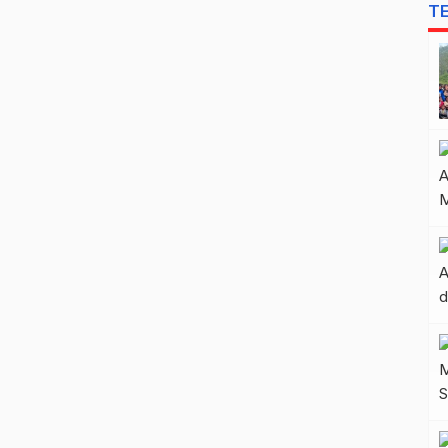
T
paling dalam Kepergian adalah secangkir duka yang
kau suguhkan di atas meja pernikahan Dan tiap
teguknya melumur habis doa dan harapan yang gagal
terucap […]