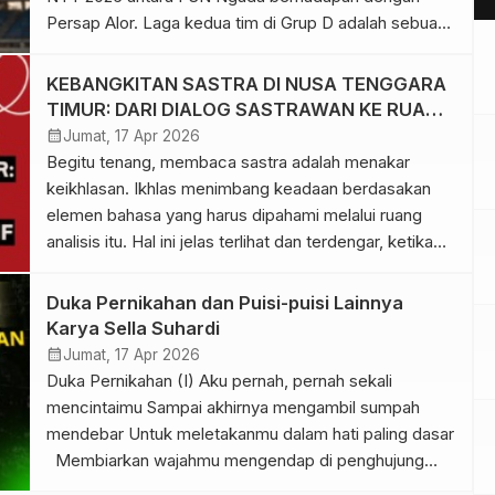
Persap Alor. Laga kedua tim di Grup D adalah sebuah
pertandingan bersejarah yang akan selalu diingat. Ini
adalah panggung pertemuan dua kiblat, dua mazhab
KEBANGKITAN SASTRA DI NUSA TENGGARA
sepak bola yang telah mengakar dalam urat nadi
TIMUR: DARI DIALOG SASTRAWAN KE RUANG
masyarakat Flobamorata. Sejak […]
IMAJINATIF
calendar_month
Jumat, 17 Apr 2026
Begitu tenang, membaca sastra adalah menakar
keikhlasan. Ikhlas menimbang keadaan berdasakan
elemen bahasa yang harus dipahami melalui ruang
analisis itu. Hal ini jelas terlihat dan terdengar, ketika
orang-orang begitu tabah melipat bahasa sastra ke
dalam ruang teduh yang selalu menguji pemahaman.
Duka Pernikahan dan Puisi-puisi Lainnya
Hal ini senada dengan hasil proses kreatif yang
Karya Sella Suhardi
ditunjukkan penulis sastra dan sastrawan Nusa […]
calendar_month
Jumat, 17 Apr 2026
Duka Pernikahan (I) Aku pernah, pernah sekali
mencintaimu Sampai akhirnya mengambil sumpah
mendebar Untuk meletakanmu dalam hati paling dasar
Membiarkan wajahmu mengendap di penghujung
malam Tetapi sepertinya mencintaimu adalah luka