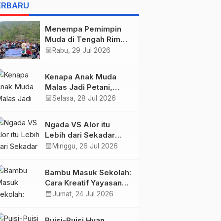
BELIS” KARYA
ERBARU
AGUSTINUS S. SASMITA
Menempa Pemimpin
Muda di Tengah Rimba
Wolobobo
calendar_month
Rabu, 29 Jul 2026
Kenapa Anak Muda
Malas Jadi Petani,
Padahal Peluang Dunia
calendar_month
Selasa, 28 Jul 2026
Pertanian Menjanjikan?
Ngada VS Alor itu
Lebih dari Sekadar
Tiga Poin, Ini Urusan
calendar_month
Minggu, 26 Jul 2026
Harga Diri!
Bambu Masuk Sekolah:
Cara Kreatif Yayasan
Bambu Lingkungan
calendar_month
Jumat, 24 Jul 2026
Lestari Rayakan Hari
Anak Nasional di
Puisi-Puisi Hyan