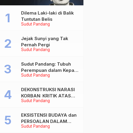
Dilema Laki-laki di Balik
Tuntutan Belis
Sudut Pandang
Jejak Sunyi yang Tak
Pernah Pergi
Sudut Pandang
Sudut Pandang: Tubuh
Perempuan dalam Kepala
Sudut Pandang
Laki-laki
DEKONSTRUKSI NARASI
KORBAN: KRITIK ATAS
Sudut Pandang
BIAS MASKULIN DAN
OBJEKTIVIKASI
PEREMPUAN DALAM
EKSISTENSI BUDAYA dan
ARTIKEL “DILEMA LAKI-
PERSOALAN DALAM
Sudut Pandang
LAKI DI BALIK TUNTUTAN
DUNIA KONTEMPORER