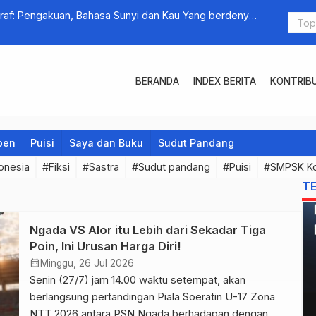
eraf: Pengakuan, Bahasa Sunyi dan Kau Yang berdenyut
Pesta yang
BERANDA
INDEX BERITA
KONTRIB
pen
Puisi
Saya dan Buku
Sudut Pandang
onesia
#Fiksi
#Sastra
#Sudut pandang
#Puisi
#SMPSK K
T
Ngada VS Alor itu Lebih dari Sekadar Tiga
Poin, Ini Urusan Harga Diri!
calendar_month
Minggu, 26 Jul 2026
Senin (27/7) jam 14.00 waktu setempat, akan
berlangsung pertandingan Piala Soeratin U-17 Zona
NTT 2026 antara PSN Ngada berhadapan dengan