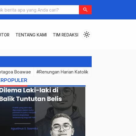
 tidak Pernah Mengundang Tuan Rumah
search
light_mode
UTOR
TENTANG KAMI
TIM REDAKSI
otagoa Boawae
#Renungan Harian Katolik
#PermenunganMast
ERPOPULER