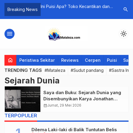
OA BOAWAE
Ini Puisi Apa? Toko Kecantikan dan
Mau Hidu
search
Breaking News
ETITION
Puisi-Puisi Lainnya
(?)
menu
light_mode
home
Peristiwa Sekitar
Reviews
Cerpen
Puisi
Saya
TRENDING TAGS
#Mataleza
#Sudut pandang
#Sastra Ind
Sejarah Dunia
Saya dan Buku: Sejarah Dunia yang
Disembunyikan Karya Jonathan
Black
calendar_month
Jumat, 29 Mei 2026
TERPOPULER
Dilema Laki-laki di Balik Tuntutan Belis