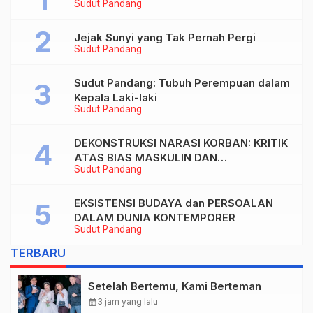
Sudut Pandang
Jejak Sunyi yang Tak Pernah Pergi
Sudut Pandang
Sudut Pandang: Tubuh Perempuan dalam
Kepala Laki-laki
Sudut Pandang
DEKONSTRUKSI NARASI KORBAN: KRITIK
ATAS BIAS MASKULIN DAN
Sudut Pandang
OBJEKTIVIKASI PEREMPUAN DALAM
ARTIKEL “DILEMA LAKI-LAKI DI BALIK
TUNTUTAN BELIS” KARYA AGUSTINUS
EKSISTENSI BUDAYA dan PERSOALAN
S. SASMITA
DALAM DUNIA KONTEMPORER
Sudut Pandang
TERBARU
Setelah Bertemu, Kami Berteman
calendar_month
3 jam yang lalu