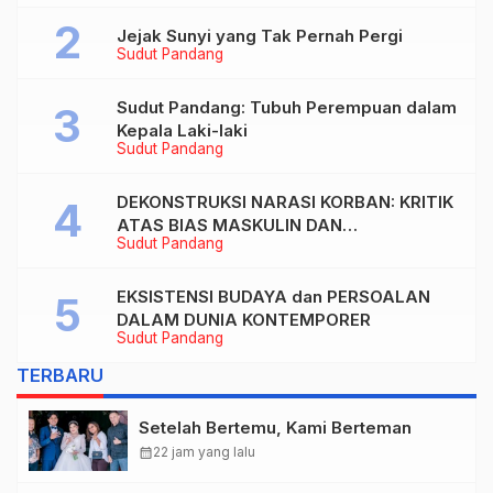
Jejak Sunyi yang Tak Pernah Pergi
Sudut Pandang
Sudut Pandang: Tubuh Perempuan dalam
Kepala Laki-laki
Sudut Pandang
DEKONSTRUKSI NARASI KORBAN: KRITIK
ATAS BIAS MASKULIN DAN
Sudut Pandang
OBJEKTIVIKASI PEREMPUAN DALAM
ARTIKEL “DILEMA LAKI-LAKI DI BALIK
TUNTUTAN BELIS” KARYA AGUSTINUS
EKSISTENSI BUDAYA dan PERSOALAN
S. SASMITA
DALAM DUNIA KONTEMPORER
Sudut Pandang
TERBARU
Setelah Bertemu, Kami Berteman
calendar_month
22 jam yang lalu