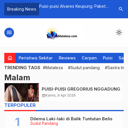
 Panjang Sebuah
Puisi-puisi Alvares Keupung: Paket
Ngada VS 
search
Breaking News
Cinta dari Laut, Whatsapp,
Sekadar T
Percakapan dengan Angin
Diri!
menu
light_mode
home
Peristiwa Sekitar
Reviews
Cerpen
Puisi
Saya
TRENDING TAGS
#Mataleza
#Sudut pandang
#Sastra Ind
Malam
PUISI-PUISI GREGORIUS NGGADUNG
calendar_month
Kamis, 9 Apr 2026
TERPOPULER
Dilema Laki-laki di Balik Tuntutan Belis
Sudut Pandang