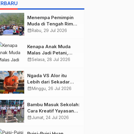
BELIS” KARYA
ERBARU
AGUSTINUS S. SASMITA
Menempa Pemimpin
Muda di Tengah Rimba
Wolobobo
calendar_month
Rabu, 29 Jul 2026
Kenapa Anak Muda
Malas Jadi Petani,
Padahal Peluang Dunia
calendar_month
Selasa, 28 Jul 2026
Pertanian Menjanjikan?
Ngada VS Alor itu
Lebih dari Sekadar
Tiga Poin, Ini Urusan
calendar_month
Minggu, 26 Jul 2026
Harga Diri!
Bambu Masuk Sekolah:
Cara Kreatif Yayasan
Bambu Lingkungan
calendar_month
Jumat, 24 Jul 2026
Lestari Rayakan Hari
Anak Nasional di
Puisi-Puisi Hyan