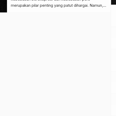
merupakan pilar penting yang patut dihargai. Namun,
dalam beberapa tahun terakhir muncul
kecenderungan pembatasan kritik publik melalui
media, baik media massa konvensional maupun
platform digital. Pembatasan tersebut sering kali
dilakukan dengan dalih menjaga stabilitas, mencegah
hoaks, atau melindungi […]