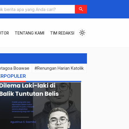
Oleh Apa Kata Mereka (?)
search
light_mode
UTOR
TENTANG KAMI
TIM REDAKSI
otagoa Boawae
#Renungan Harian Katolik
#PermenunganMast
ERPOPULER