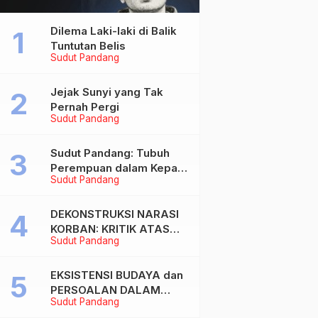
Dilema Laki-laki di Balik
Tuntutan Belis
Sudut Pandang
Jejak Sunyi yang Tak
Pernah Pergi
Sudut Pandang
Sudut Pandang: Tubuh
Perempuan dalam Kepala
Sudut Pandang
Laki-laki
DEKONSTRUKSI NARASI
KORBAN: KRITIK ATAS
Sudut Pandang
BIAS MASKULIN DAN
OBJEKTIVIKASI
PEREMPUAN DALAM
EKSISTENSI BUDAYA dan
ARTIKEL “DILEMA LAKI-
PERSOALAN DALAM
Sudut Pandang
LAKI DI BALIK TUNTUTAN
DUNIA KONTEMPORER