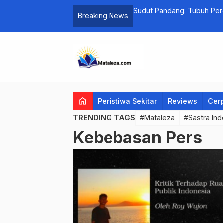
Cara Kita Memperlakukan Perempuan
Sudut Pandang: Tubuh Per
Breaking News
home
Peristiwa Sekitar
Reviews
Cer
TRENDING TAGS
#Mataleza
#Sastra Ind
Kebebasan Pers