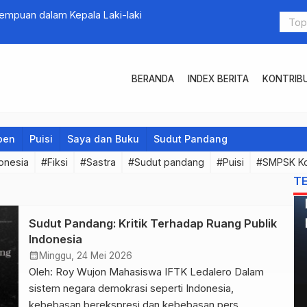
empuan dalam Kepala Laki-laki
Mau Hidup 
BERANDA
INDEX BERITA
KONTRIB
pen
Puisi
Saya dan Buku
Sudut Pandang
onesia
#Fiksi
#Sastra
#Sudut pandang
#Puisi
#SMPSK K
T
Sudut Pandang: Kritik Terhadap Ruang Publik
Indonesia
calendar_month
Minggu, 24 Mei 2026
Oleh: Roy Wujon Mahasiswa IFTK Ledalero Dalam
sistem negara demokrasi seperti Indonesia,
kebebasan berekspresi dan kebebasan pers