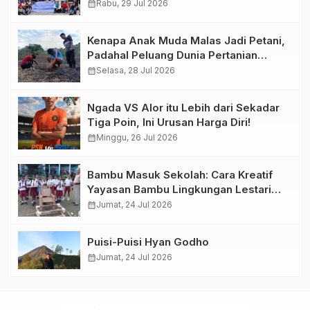
calendar_month
Rabu, 29 Jul 2026
Kenapa Anak Muda Malas Jadi Petani,
Padahal Peluang Dunia Pertanian
Menjanjikan?
calendar_month
Selasa, 28 Jul 2026
Ngada VS Alor itu Lebih dari Sekadar
Tiga Poin, Ini Urusan Harga Diri!
calendar_month
Minggu, 26 Jul 2026
Bambu Masuk Sekolah: Cara Kreatif
Yayasan Bambu Lingkungan Lestari
Rayakan Hari Anak Nasional di
calendar_month
Jumat, 24 Jul 2026
Wolowea
Puisi-Puisi Hyan Godho
calendar_month
Jumat, 24 Jul 2026