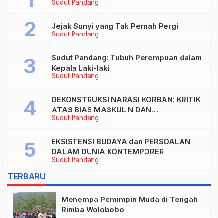
Sudut Pandang
Jejak Sunyi yang Tak Pernah Pergi
Sudut Pandang
Sudut Pandang: Tubuh Perempuan dalam
Kepala Laki-laki
Sudut Pandang
DEKONSTRUKSI NARASI KORBAN: KRITIK
ATAS BIAS MASKULIN DAN
Sudut Pandang
OBJEKTIVIKASI PEREMPUAN DALAM
ARTIKEL “DILEMA LAKI-LAKI DI BALIK
TUNTUTAN BELIS” KARYA AGUSTINUS
EKSISTENSI BUDAYA dan PERSOALAN
S. SASMITA
DALAM DUNIA KONTEMPORER
Sudut Pandang
TERBARU
Menempa Pemimpin Muda di Tengah
Rimba Wolobobo