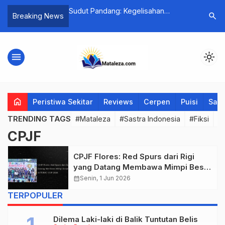
tma: Matinya
Sudut Pandang: Kegelisahan
Puisi-pui
search
Breaking News
ngan Terhadap Film
Manusia dalam Film Pesta Babi:
Belum Usa
ta Babi
Sebuah Tinjauan Interaksionisme
Simbolik
menu
light_mode
home
Peristiwa Sekitar
Reviews
Cerpen
Puisi
Saya
TRENDING TAGS
#Mataleza
#Sastra Indonesia
#Fiksi
#
CPJF
CPJF Flores: Red Spurs dari Rigi
yang Datang Membawa Mimpi Besar
di TURBO CUP 2026
calendar_month
Senin, 1 Jun 2026
TERPOPULER
Dilema Laki-laki di Balik Tuntutan Belis