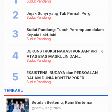
Sudut Pandang
Jejak Sunyi yang Tak Pernah Pergi
Sudut Pandang
Sudut Pandang: Tubuh Perempuan dalam
Kepala Laki-laki
Sudut Pandang
DEKONSTRUKSI NARASI KORBAN: KRITIK
ATAS BIAS MASKULIN DAN
Sudut Pandang
OBJEKTIVIKASI PEREMPUAN DALAM
ARTIKEL “DILEMA LAKI-LAKI DI BALIK
TUNTUTAN BELIS” KARYA AGUSTINUS
EKSISTENSI BUDAYA dan PERSOALAN
S. SASMITA
DALAM DUNIA KONTEMPORER
Sudut Pandang
TERBARU
Setelah Bertemu, Kami Berteman
calendar_month
Sabtu, 8 Agt 2026