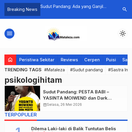
 Membaca Perkara,
Sudut Pandang: Ada yang Ganjil
Sudut Pa
search
Breaking News
dengan Cara Kita Memperlakukan
dalam Kep
Perempuan
menu
light_mode
home
Peristiwa Sekitar
Reviews
Cerpen
Puisi
Saya
TRENDING TAGS
#Mataleza
#Sudut pandang
#Sastra Ind
psikologihitam
Sudut Pandang: PESTA BABI –
YASINTA MOIWEND dan Dark
Psychology Para Babi yang
calendar_month
Selasa, 26 Mei 2026
Terancam
TERPOPULER
Dilema Laki-laki di Balik Tuntutan Belis