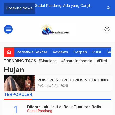
akan Prancis
Sudut Pandang: Ada yang Ganjil
Catatan K
search
Breaking News
ikmati Kopi dan
dengan Cara Kita Memperlakukan
Kuningan
Perempuan
menu
light_mode
home
Peristiwa Sekitar
Reviews
Cerpen
Puisi
Saya
TRENDING TAGS
#Mataleza
#Sastra Indonesia
#Fiksi
#
Hujan
PUISI-PUISI GREGORIUS NGGADUNG
calendar_month
Kamis, 9 Apr 2026
TERPOPULER
Dilema Laki-laki di Balik Tuntutan Belis
Sudut Pandang