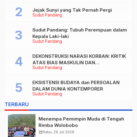
Jejak Sunyi yang Tak Pernah Pergi
Sudut Pandang
Sudut Pandang: Tubuh Perempuan dalam
Kepala Laki-laki
Sudut Pandang
DEKONSTRUKSI NARASI KORBAN: KRITIK
ATAS BIAS MASKULIN DAN
Sudut Pandang
OBJEKTIVIKASI PEREMPUAN DALAM
ARTIKEL “DILEMA LAKI-LAKI DI BALIK
TUNTUTAN BELIS” KARYA AGUSTINUS
EKSISTENSI BUDAYA dan PERSOALAN
S. SASMITA
DALAM DUNIA KONTEMPORER
Sudut Pandang
TERBARU
Menempa Pemimpin Muda di Tengah
Rimba Wolobobo
calendar_month
Rabu, 29 Jul 2026