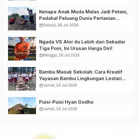
Kenapa Anak Muda Malas Jadi Petani,
Padahal Peluang Dunia Pertanian
Menjanjikan?
calendar_month
Selasa, 28 Jul 2026
Ngada VS Alor itu Lebih dari Sekadar
Tiga Poin, Ini Urusan Harga Diri!
calendar_month
Minggu, 26 Jul 2026
Bambu Masuk Sekolah: Cara Kreatif
Yayasan Bambu Lingkungan Lestari
Rayakan Hari Anak Nasional di
calendar_month
Jumat, 24 Jul 2026
Wolowea
Puisi-Puisi Hyan Godho
calendar_month
Jumat, 24 Jul 2026